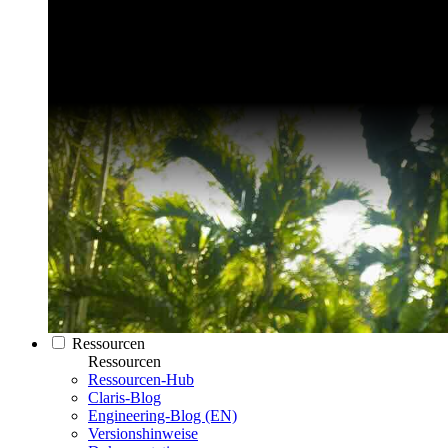
Ressourcen
Ressourcen
Ressourcen-Hub
Claris-Blog
Engineering-Blog (EN)
Versionshinweise