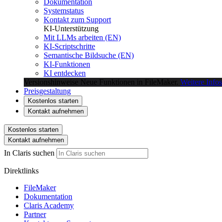
Dokumentation
Systemstatus
Kontakt zum Support
KI-Unterstützung
Mit LLMs arbeiten (EN)
KI-Scriptschritte
Semantische Bildsuche (EN)
KI-Funktionen
KI entdecken
Versionshinweise
Neue Funktionen in FileMaker.
Weitere Infos
Preisgestaltung
Kostenlos starten
Kontakt aufnehmen
Kostenlos starten
Kontakt aufnehmen
In Claris suchen
Direktlinks
FileMaker
Dokumentation
Claris Academy
Partner