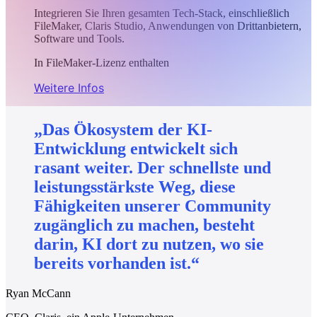
Integrieren Sie Ihren gesamten Tech-Stack, einschließlich
FileMaker, Claris Studio, Anwendungen von Drittanbietern,
Software und Tools.
In FileMaker-Lizenz enthalten
Weitere Infos
„Das
Ökosystem
der
KI-
Entwicklung
entwickelt
sich
rasant
weiter.
Der
schnellste
und
leistungsstärkste
Weg,
diese
Fähigkeiten
unserer
Community
zugänglich
zu
machen,
besteht
darin,
KI
dort
zu
nutzen,
wo
sie
bereits
vorhanden
ist.“
Ryan McCann