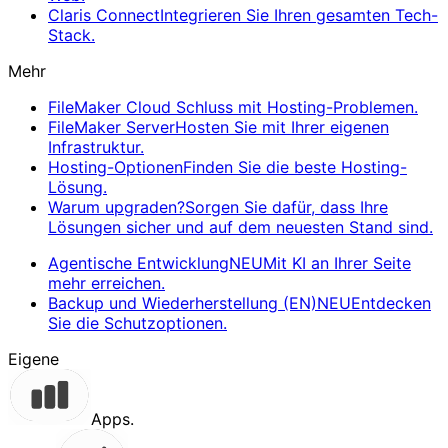
Claris Connect
Integrieren Sie Ihren gesamten Tech-
Stack.
Mehr
FileMaker Cloud
Schluss mit Hosting-Problemen.
FileMaker Server
Hosten Sie mit Ihrer eigenen
Infrastruktur.
Hosting-Optionen
Finden Sie die beste Hosting-
Lösung.
Warum upgraden?
Sorgen Sie dafür, dass Ihre
Lösungen sicher und auf dem neuesten Stand sind.
Agentische Entwicklung
NEU
Mit KI an Ihrer Seite
mehr erreichen.
Backup und Wiederherstellung (EN)
NEU
Entdecken
Sie die Schutzoptionen.
Eigene
Apps.