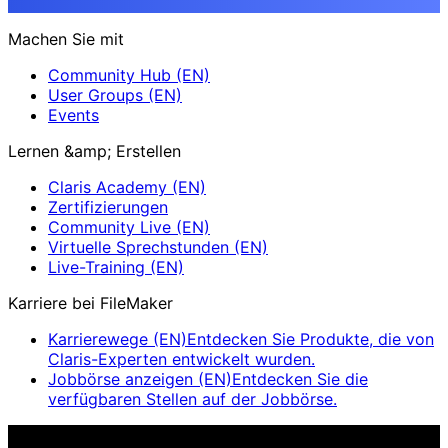
Machen Sie mit
Community Hub (EN)
User Groups (EN)
Events
Lernen &amp; Erstellen
Claris Academy (EN)
Zertifizierungen
Community Live (EN)
Virtuelle Sprechstunden (EN)
Live-Training (EN)
Karriere bei FileMaker
Karrierewege (EN)
Entdecken Sie Produkte, die von
Claris-Experten entwickelt wurden.
Jobbörse anzeigen (EN)
Entdecken Sie die
verfügbaren Stellen auf der Jobbörse.
Claris Community Live (EN)
Nehmen Sie an unseren