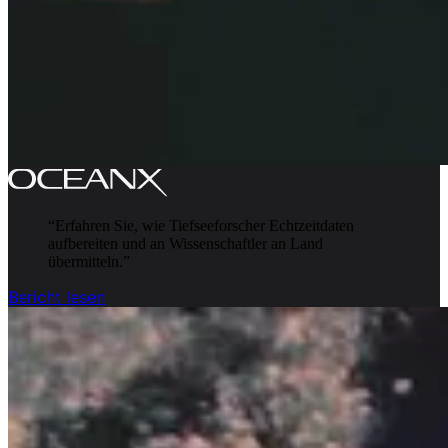
“
Erfahren Sie, wie Tiefseeforscher Echtzeitdaten
aufbereiten und an Wissenschaftler an Land
übermitteln.
”
Bericht lesen