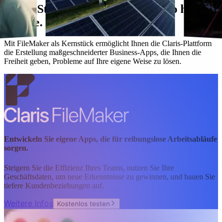
Unser Star-Team arbeitet genauso hart
wie Sie.
Mit FileMaker als Kernstück ermöglicht Ihnen die Claris-Plattform
die Erstellung maßgeschneiderter Business-Apps, die Ihnen die
Freiheit geben, Probleme auf Ihre eigene Weise zu lösen.
Entwickeln Sie eigene Apps, die für reibungslose Arbeitsabläufe
sorgen.
Steigern Sie die Effizienz Ihres Teams, nutzen Sie Ihre
Geschäftsdaten, um neue Erkenntnisse zu gewinnen, und bauen Sie
tiefere Kundenbeziehungen auf.
Weitere Infos
Kostenlos testen