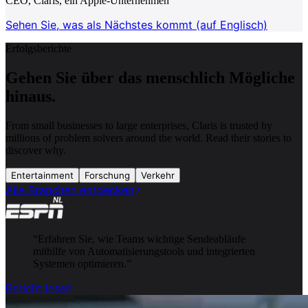
CEO, Claris, ein Apple-Unternehmen
Sehen Sie, was als Nächstes kommt (auf Englisch)
Erfolgsberichte
Gehen Sie über das menschlich Mögliche
hinaus.
From small businesses to large enterprises, Claris is trusted by
millions of problem solvers around the world. Read their stories to
discover why.
Entertainment
Forschung
Verkehr
Alle Branchen entdecken
“
Erfahren Sie, wie Teams wichtige Sendeabläufe
mithilfe von Automatisierungstools und integrierten
Systemen optimieren.
”
Bericht lesen