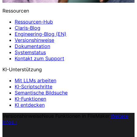
Ressourcen
Ressourcen-Hub
Claris-Blog
Engineering-Blog (EN)
Versionshinweise
Dokumentation
Systemstatus
Kontakt zum Support
KI-Unterstützung
Mit LLMs arbeiten
KI-Scriptschritte
Semantische Bildsuche
KI-Funktionen
KI entdecken
Versionshinweise
Neue Funktionen in FileMaker.
Weitere
Infos
›