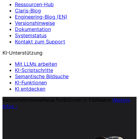
Ressourcen-Hub
Claris-Blog
Engineering-Blog (EN)
Versionshinweise
Dokumentation
Systemstatus
Kontakt zum Support
KI-Unterstützung
Mit LLMs arbeiten
KI-Scriptschritte
Semantische Bildsuche
KI-Funktionen
KI entdecken
Versionshinweise
Neue Funktionen in FileMaker.
Weitere
Infos
›