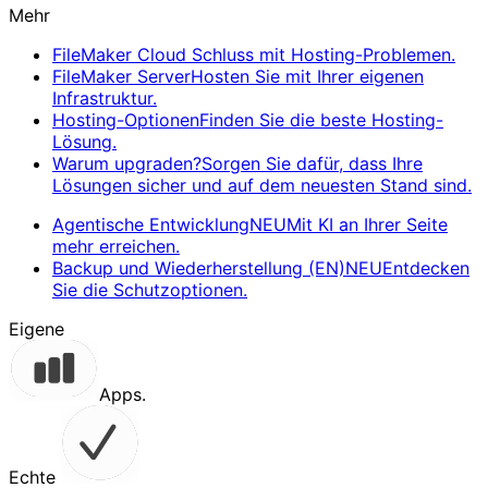
Mehr
FileMaker Cloud
Schluss mit Hosting-Problemen.
FileMaker Server
Hosten Sie mit Ihrer eigenen
Infrastruktur.
Hosting-Optionen
Finden Sie die beste Hosting-
Lösung.
Warum upgraden?
Sorgen Sie dafür, dass Ihre
Lösungen sicher und auf dem neuesten Stand sind.
Agentische Entwicklung
NEU
Mit KI an Ihrer Seite
mehr erreichen.
Backup und Wiederherstellung (EN)
NEU
Entdecken
Sie die Schutzoptionen.
Eigene
Apps.
Echte