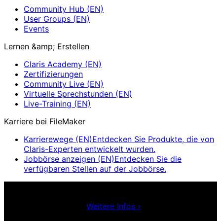
Community Hub (EN)
User Groups (EN)
Events
Lernen &amp; Erstellen
Claris Academy (EN)
Zertifizierungen
Community Live (EN)
Virtuelle Sprechstunden (EN)
Live-Training (EN)
Karriere bei FileMaker
Karrierewege (EN)
Entdecken Sie Produkte, die von
Claris-Experten entwickelt wurden.
Jobbörse anzeigen (EN)
Entdecken Sie die
verfügbaren Stellen auf der Jobbörse.
Claris Community Live (EN)
Nehmen Sie an unseren
Livestreams teil - für Inspiration und zur Verbesserung
Ihrer Entwickler-Skills.
Weitere Infos
›