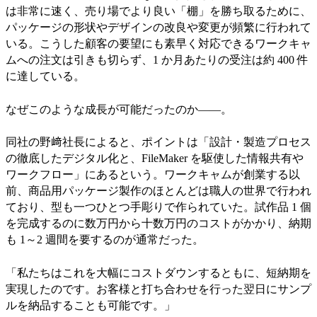
は非常に速く、売り場でより良い「棚」を勝ち取るために、
パッケージの形状やデザインの改良や変更が頻繁に行われて
いる。こうした顧客の要望にも素早く対応できるワークキャ
ムへの注文は引きも切らず、1 か月あたりの受注は約 400 件
に達している。
なぜこのような成長が可能だったのか――。
同社の野﨑社長によると、ポイントは「設計・製造プロセス
の徹底したデジタル化と、FileMaker を駆使した情報共有や
ワークフロー」にあるという。ワークキャムが創業する以
前、商品用パッケージ製作のほとんどは職人の世界で行われ
ており、型も一つひとつ手彫りで作られていた。試作品 1 個
を完成するのに数万円から十数万円のコストがかかり、納期
も 1～2 週間を要するのが通常だった。
「私たちはこれを大幅にコストダウンするともに、短納期を
実現したのです。お客様と打ち合わせを行った翌日にサンプ
ルを納品することも可能です。」