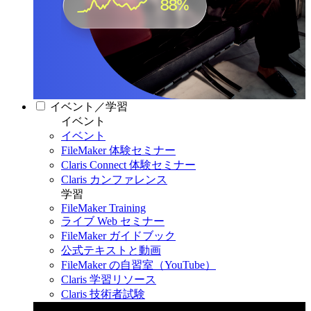
イベント／学習
イベント
イベント
FileMaker 体験セミナー
Claris Connect 体験セミナー
Claris カンファレンス
学習
FileMaker Training
ライブ Web セミナー
FileMaker ガイドブック
公式テキストと動画
FileMaker の自習室（YouTube）
Claris 学習リソース
Claris 技術者試験
Claris カンファレンス 2026
11月11日〜13日 東京・虎ノ