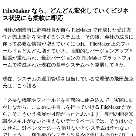
FileMaker なら、どんどん変化していくビジネ
ス状況にも柔軟に即応
同社の創業時に野﨑社長が自ら FileMaker で作成した受注案
件と売上集計を管理するシステムは、その後、会社の成長に
伴って必要な情報が増えていくにつれ、FileMaker 上のフィ
ールドもどんどん増えていき、段階的なバージョンアップと
拡張が重ねられ、最新バージョンの FileMaker プラットフォ
ームで構成された現在の基幹システムへと発展してきた。
現在、システムの運用管理を担当している管理部の飛田茂克
氏は、こう語る。
「必要な機能やフィールドを直感的に組み込んで、実際に動
かしながら、こまめに手直しを行っていける FileMaker だか
らこそこういう発展が可能だったと思います。専門の開発知
識やスキルがないと扱えないデータベースでは、そうはいき
ません。SI ベンダーの手を借りないとシステムは作れない
でしょうし、稼働後のシステム改良や拡張にもそのたびにコ