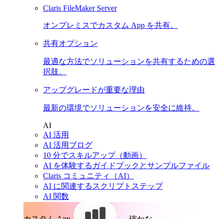
Claris FileMaker Server
オンプレミスでカスタム App を共有。
共有オプション
最適な方法でソリューションを共有するための選
択肢。
アップグレードが重要な理由
最新の環境でソリューションを安全に維持。
AI
AI 活用
AI 活用ブログ
10 分でスキルアップ（動画）
AI を体験するガイドブックとサンプルファイル
Claris コミュニティ（AI）
AI に関連するスクリプトステップ
AI 関数
カスタム App。
確かな