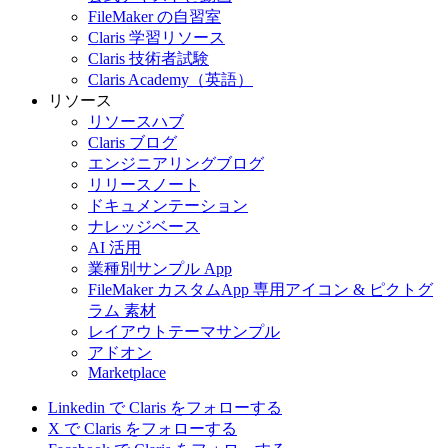
FileMaker の自習室
Claris 学習リソース
Claris 技術者試験
Claris Academy（英語）
リソース
リソースハブ
Claris ブログ
エンジニアリングブログ
リリースノート
ドキュメンテーション
ナレッジベース
AI 活用
業種別サンプル App
FileMaker カスタムApp 専用アイコン & ピクトグ
ラム 素材
レイアウトテーマサンプル
アドオン
Marketplace
Linkedin で Claris をフォローする
X で Claris をフォローする