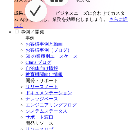
成果。
ビジネスニーズに合わせてカスタ
ム App を構築し、業務を効率化しましょう。
さらに詳
しく
事例／開発
事例
お客様事例と動画
お客様事例（ブログ）
50 の業種別ユースケース
Claris ブログ
自治体向け情報
教育機関向け情報
開発・サポート
リリースノート
ドキュメンテーション
ナレッジベース
エンジニアリングブログ
システムステータス
サポート窓口
開発リソース
リソースハブ