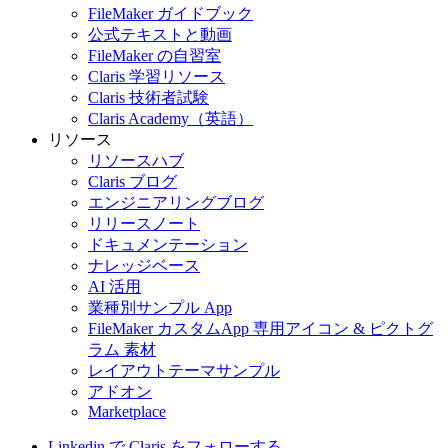
FileMaker ガイドブック
公式テキストと動画
FileMaker の自習室
Claris 学習リソース
Claris 技術者試験
Claris Academy（英語）
リソース
リソースハブ
Claris ブログ
エンジニアリングブログ
リリースノート
ドキュメンテーション
ナレッジベース
AI 活用
業種別サンプル App
FileMaker カスタムApp 専用アイコン & ピクトグ
ラム 素材
レイアウトテーマサンプル
アドオン
Marketplace
Linkedin で Claris をフォローする