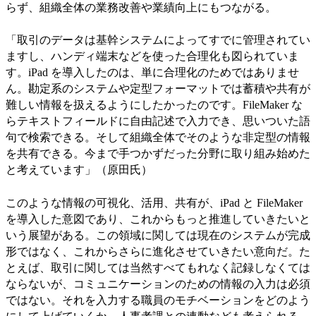
らず、組織全体の業務改善や業績向上にもつながる。
「取引のデータは基幹システムによってすでに管理されてい
ますし、ハンディ端末などを使った合理化も図られていま
す。iPad を導入したのは、単に合理化のためではありませ
ん。勘定系のシステムや定型フォーマットでは蓄積や共有が
難しい情報を扱えるようにしたかったのです。FileMaker な
らテキストフィールドに自由記述で入力でき、思いついた語
句で検索できる。そして組織全体でそのような非定型の情報
を共有できる。今まで手つかずだった分野に取り組み始めた
と考えています」（原田氏）
このような情報の可視化、活用、共有が、iPad と FileMaker
を導入した意図であり、これからもっと推進していきたいと
いう展望がある。この領域に関しては現在のシステムが完成
形ではなく、これからさらに進化させていきたい意向だ。た
とえば、取引に関しては当然すべてもれなく記録しなくては
ならないが、コミュニケーションのための情報の入力は必須
ではない。それを入力する職員のモチベーションをどのよう