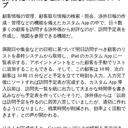
プ
顧客情報の管理、顧客取引情報の検索・照会、渉外日報の作
成・管理などの機能を備えたカスタム App の中で、日々数
多くの顧客を訪問する渉外係から好評なのが、訪問予定表を
作成し、地図を参照できる機能だ。
満期日や集金などの日程に基づいて明日訪問すべき顧客のリ
ストを基幹システムから取得し、iPad のカスタム App に一
覧表示する。アポイントメントをとった顧客を手動でリスト
に追加することもできる。そして、この顧客は 10 時、次の
顧客は 10 時 15 分などと予定を立てて時刻を入力。入力完了
後にソートすれば訪問予定表が完成する。カスタム App 導
入以前は、訪問先一覧を紙に出力して大まかな時間帯を書き
込みながら予定表を作っていたそうだ。渉外係からは「以前
は訪問予定を作るのに四苦八苦していましたが、適切に作れ
るようになりました。残業時間が削減され、効率よく活動で
きます」との声が聞かれる。