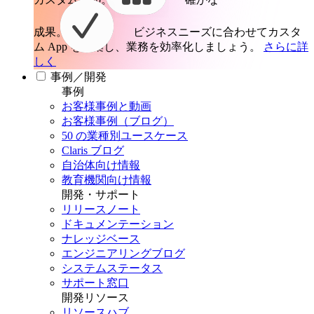
成果。
ビジネスニーズに合わせてカスタ
ム App を構築し、業務を効率化しましょう。
さらに詳
しく
事例／開発
事例
お客様事例と動画
お客様事例（ブログ）
50 の業種別ユースケース
Claris ブログ
自治体向け情報
教育機関向け情報
開発・サポート
リリースノート
ドキュメンテーション
ナレッジベース
エンジニアリングブログ
システムステータス
サポート窓口
開発リソース
リソースハブ