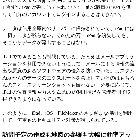
いる。カスタム App の利用にはログインが必要だが、1 人に
1 台ずつ iPad が割り当てられていて、他の職員の iPad を借
りて自分のアカウントでログインすることはできない。
データは信用金庫内のサーバーに保持されていて、iPad には
一切データが残らない。そのため万一 iPad を紛失しても、
そこからデータが流出することはない。
iPad でできることも制限している。たとえばメールアプリケ
ーションを利用できないようにして、メールによる情報の流
出や悪意のあるソフトウェアの侵入を防いでいる。カスタム
App からのデータのエクスポートを禁止しているのはもちろ
んのこと、スクリーンショットも撮れない。必要に応じて、
iPad の位置情報やカスタム App の利用状況を管理者側で取
得できるようになっている。
このように、iPad、iOS、FileMaker のさまざまな機能を利用
して、何重ものセキュリティ対策が講じられている。
訪問予定の作成も地図の参照も大幅に効率アッ