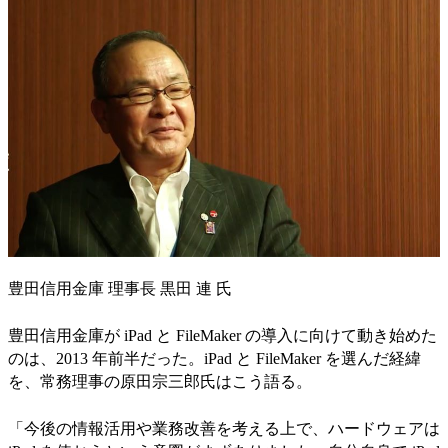
豊田信用金庫 理事長 黒田 連 氏
豊田信用金庫が iPad と FileMaker の導入に向けて動き始めた
のは、2013 年前半だった。iPad と FileMaker を選んだ経緯
を、常務理事の原田宗三郎氏はこう語る。
「今後の情報活用や業務改善を考える上で、ハードウェアは