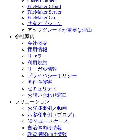
Claris Connect
FileMaker Cloud
FileMaker Server
FileMaker Go
共有オプション
アップグレードが重要な理由
会社案内
会社概要
採用情報
リセラー
利用規約
リーガル情報
プライバシーポリシー
著作権侵害
セキュリティ
お問い合わせ窓口
ソリューション
お客様事例／動画
お客様事例（ブログ）
50 のユースケース
自治体向け情報
教育機関向け情報