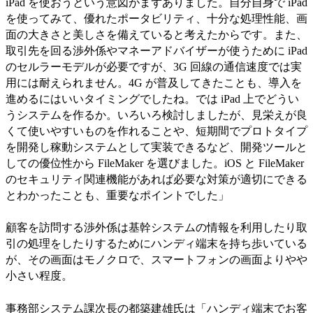
iPad を使おうという意図がまずありました。自分自身で iPad
を使ってみて、優れたポータビリティ、十分な処理性能、画
面の大きさと美しさを備えていると考えたからです。また、
取引先を回る渉外係やマネーアドバイザーが使うために iPad
のセルラーモデルが必要ですが、3G 回線の通信速度では実
用には耐えられません。4G が普及してきたことも、導入を
進めるにはいいタイミングでしたね。では iPad 上でどうい
うシステムを作るか。いろいろ検討しましたが、見栄えが良
くて使いやすいものを作れることや、短期間でプロトタイプ
を開発し稼動システムとして実装できるなど、開発ツールと
しての優位性から FileMaker を選びました。iOS と FileMaker
のセキュリティ関連機能があれば必要な対策が適切にできる
とわかったことも、重要なポイントでした」
顧客を訪問する渉外係は基幹システムの情報を利用したり取
引の処理をしたりするためにハンディ端末を持ち歩いている
が、その画面はモノクロで、スマートフォンの画面よりやや
小さい程度。
事務部システム課次長の都築建雄氏は「ハンディ端末でお客