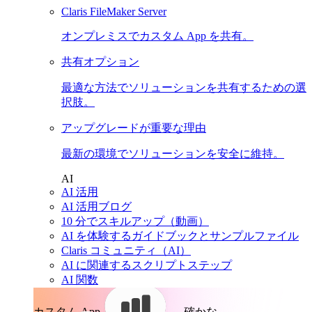
Claris FileMaker Server
オンプレミスでカスタム App を共有。
共有オプション
最適な方法でソリューションを共有するための選
択肢。
アップグレードが重要な理由
最新の環境でソリューションを安全に維持。
AI
AI 活用
AI 活用ブログ
10 分でスキルアップ（動画）
AI を体験するガイドブックとサンプルファイル
Claris コミュニティ（AI）
AI に関連するスクリプトステップ
AI 関数
カスタム App。
確かな