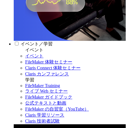
イベント／学習
イベント
イベント
FileMaker 体験セミナー
Claris Connect 体験セミナー
Claris カンファレンス
学習
FileMaker Training
ライブ Web セミナー
FileMaker ガイドブック
公式テキストと動画
FileMaker の自習室（YouTube）
Claris 学習リソース
Claris 技術者試験
Claris カンファレンス 2026
11月11日〜13日 東京・虎ノ