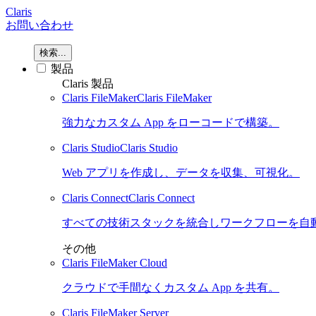
Claris
お問い合わせ
検索...
製品
Claris 製品
Claris FileMaker
Claris FileMaker
強力なカスタム App をローコードで構築。
Claris Studio
Claris Studio
Web アプリを作成し、データを収集、可視化。
Claris Connect
Claris Connect
すべての技術スタックを統合しワークフローを自
その他
Claris FileMaker Cloud
クラウドで手間なくカスタム App を共有。
Claris FileMaker Server