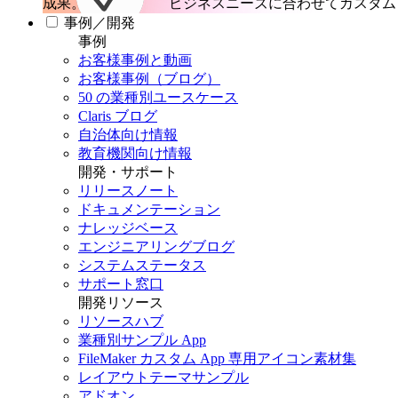
成果。
ビジネスニーズに合わせてカスタム 
事例／開発
事例
お客様事例と動画
お客様事例（ブログ）
50 の業種別ユースケース
Claris ブログ
自治体向け情報
教育機関向け情報
開発・サポート
リリースノート
ドキュメンテーション
ナレッジベース
エンジニアリングブログ
システムステータス
サポート窓口
開発リソース
リソースハブ
業種別サンプル App
FileMaker カスタム App 専用アイコン素材集
レイアウトテーマサンプル
アドオン