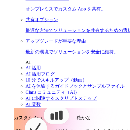
オンプレミスでカスタム App を共有。
共有オプション
最適な方法でソリューションを共有するための選
アップグレードが重要な理由
最新の環境でソリューションを安全に維持。
AI
AI 活用
AI 活用ブログ
10 分でスキルアップ（動画）
AI を体験するガイドブックとサンプルファイル
Claris コミュニティ（AI）
AI に関連するスクリプトステップ
AI 関数
カスタム App。
確かな