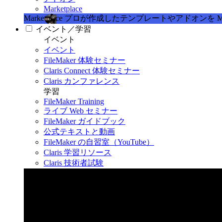
Marketplace
Marketplace
プロが作成したテンプレートやアドオンを Marke
イベント／学習
イベント
イベント
FileMaker 体験セミナー
Claris Connect 体験セミナー
Claris カンファレンス
学習
FileMaker Training
ライブ Web セミナー
FileMaker ガイドブック
公式テキストと動画
FileMaker の自習室（YouTube）
Claris 学習リソース
Claris 技術者試験
Claris カンファレンス 2026
11月11日〜13日 東京・