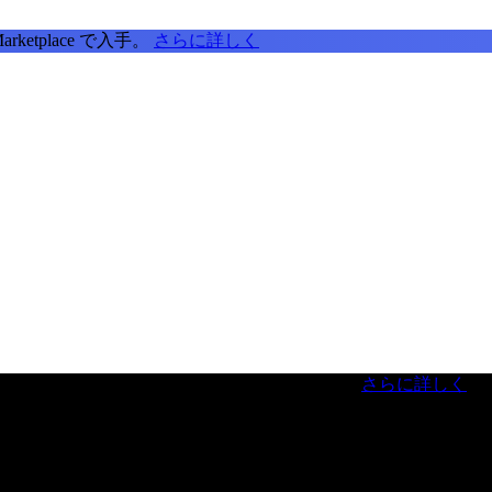
tplace で入手。
さらに詳しく
虎ノ門ヒルズフォーラム／参加無料（事前登録制）
さらに詳しく