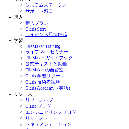
システムステータス
サポート窓口
購入
購入プラン
Claris Store
ライセンス見積作成
学習
FileMaker Training
ライブ Web セミナー
FileMaker ガイドブック
公式テキストと動画
FileMaker の自習室
Claris 学習リソース
Claris 技術者試験
Claris Academy（英語）
リソース
リソースハブ
Claris ブログ
エンジニアリングブログ
リリースノート
ドキュメンテーション