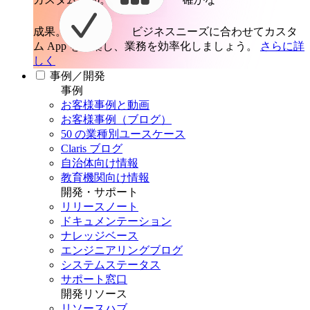
成果。
ビジネスニーズに合わせてカスタ
ム App を構築し、業務を効率化しましょう。
さらに詳
しく
事例／開発
事例
お客様事例と動画
お客様事例（ブログ）
50 の業種別ユースケース
Claris ブログ
自治体向け情報
教育機関向け情報
開発・サポート
リリースノート
ドキュメンテーション
ナレッジベース
エンジニアリングブログ
システムステータス
サポート窓口
開発リソース
リソースハブ