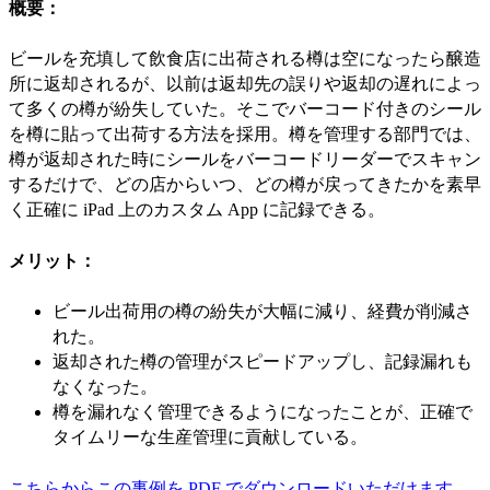
概要：
ビールを充填して飲食店に出荷される樽は空になったら醸造
所に返却されるが、以前は返却先の誤りや返却の遅れによっ
て多くの樽が紛失していた。そこでバーコード付きのシール
を樽に貼って出荷する方法を採用。樽を管理する部門では、
樽が返却された時にシールをバーコードリーダーでスキャン
するだけで、どの店からいつ、どの樽が戻ってきたかを素早
く正確に iPad 上のカスタム App に記録できる。
メリット：
ビール出荷用の樽の紛失が大幅に減り、経費が削減さ
れた。
返却された樽の管理がスピードアップし、記録漏れも
なくなった。
樽を漏れなく管理できるようになったことが、正確で
タイムリーな生産管理に貢献している。
こちらからこの事例を PDF でダウンロードいただけます。