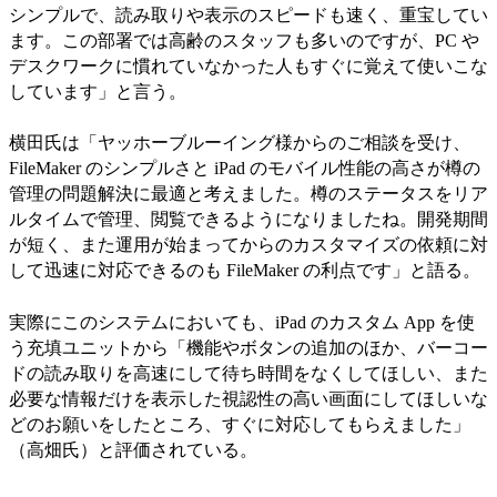
シンプルで、読み取りや表示のスピードも速く、重宝してい
ます。この部署では高齢のスタッフも多いのですが、PC や
デスクワークに慣れていなかった人もすぐに覚えて使いこな
しています」と言う。
横田氏は「ヤッホーブルーイング様からのご相談を受け、
FileMaker のシンプルさと iPad のモバイル性能の高さが樽の
管理の問題解決に最適と考えました。樽のステータスをリア
ルタイムで管理、閲覧できるようになりましたね。開発期間
が短く、また運用が始まってからのカスタマイズの依頼に対
して迅速に対応できるのも FileMaker の利点です」と語る。
実際にこのシステムにおいても、iPad のカスタム App を使
う充填ユニットから「機能やボタンの追加のほか、バーコー
ドの読み取りを高速にして待ち時間をなくしてほしい、また
必要な情報だけを表示した視認性の高い画面にしてほしいな
どのお願いをしたところ、すぐに対応してもらえました」
（高畑氏）と評価されている。