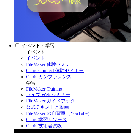
イベント／学習
イベント
イベント
FileMaker 体験セミナー
Claris Connect 体験セミナー
Claris カンファレンス
学習
FileMaker Training
ライブ Web セミナー
FileMaker ガイドブック
公式テキストと動画
FileMaker の自習室（YouTube）
Claris 学習リソース
Claris 技術者試験
Claris カンファレンス 2026
11月11日〜13日 東京・虎ノ