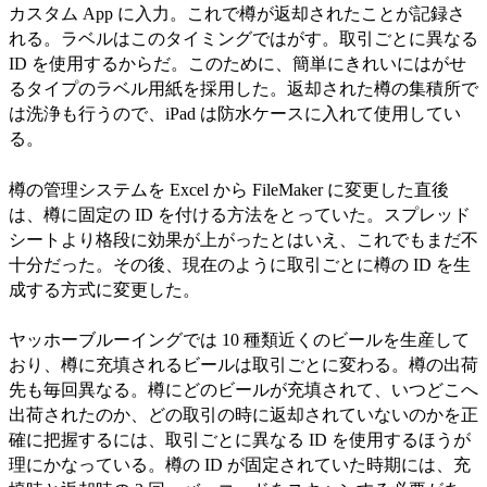
カスタム App に入力。これで樽が返却されたことが記録さ
れる。ラベルはこのタイミングではがす。取引ごとに異なる
ID を使用するからだ。このために、簡単にきれいにはがせ
るタイプのラベル用紙を採用した。返却された樽の集積所で
は洗浄も行うので、iPad は防水ケースに入れて使用してい
る。
樽の管理システムを Excel から FileMaker に変更した直後
は、樽に固定の ID を付ける方法をとっていた。スプレッド
シートより格段に効果が上がったとはいえ、これでもまだ不
十分だった。その後、現在のように取引ごとに樽の ID を生
成する方式に変更した。
ヤッホーブルーイングでは 10 種類近くのビールを生産して
おり、樽に充填されるビールは取引ごとに変わる。樽の出荷
先も毎回異なる。樽にどのビールが充填されて、いつどこへ
出荷されたのか、どの取引の時に返却されていないのかを正
確に把握するには、取引ごとに異なる ID を使用するほうが
理にかなっている。樽の ID が固定されていた時期には、充