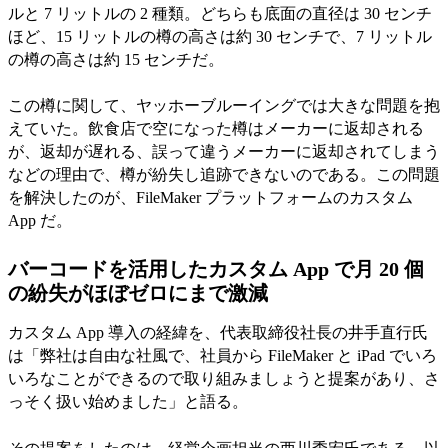
ルと 7 リットルの 2 種類。どちらも底面の直径は 30 センチ
ほど、15 リットルの樽の高さは約 30 センチで、7 リットル
の樽の高さは約 15 センチだ。
この樽に関して、ヤッホーブルーイングでは大きな問題を抱
えていた。飲食店で空になった樽はメーカーに返却される
が、返却が遅れる、誤って違うメーカーに返却されてしまう
などの理由で、樽が紛失し追跡できないのである。この問題
を解決したのが、FileMaker プラットフォームのカスタム
App だ。
バーコードを活用したカスタム App で月 20 個
の紛失がほぼゼロにまで激減
カスタム App 導入の経緯を、代表取締役社長の井手直行氏
は「弊社は自由な社風で、社員から FileMaker と iPad でいろ
いろなことができるので取り組みましょうと提案があり、さ
っそく扱い始めました」と語る。