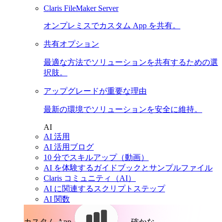
Claris FileMaker Server
オンプレミスでカスタム App を共有。
共有オプション
最適な方法でソリューションを共有するための選
択肢。
アップグレードが重要な理由
最新の環境でソリューションを安全に維持。
AI
AI 活用
AI 活用ブログ
10 分でスキルアップ（動画）
AI を体験するガイドブックとサンプルファイル
Claris コミュニティ（AI）
AI に関連するスクリプトステップ
AI 関数
カスタム App。
確かな