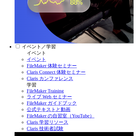
イベント／学習
イベント
イベント
FileMaker 体験セミナー
Claris Connect 体験セミナー
Claris カンファレンス
学習
FileMaker Training
ライブ Web セミナー
FileMaker ガイドブック
公式テキストと動画
FileMaker の自習室（YouTube）
Claris 学習リソース
Claris 技術者試験
Claris カンファレンス 2026
11月11日〜13日 東京・虎ノ