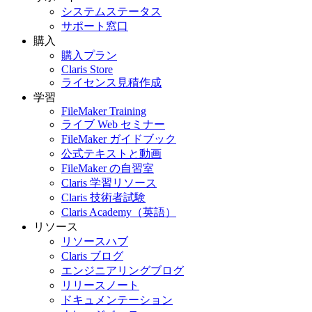
システムステータス
サポート窓口
購入
購入プラン
Claris Store
ライセンス見積作成
学習
FileMaker Training
ライブ Web セミナー
FileMaker ガイドブック
公式テキストと動画
FileMaker の自習室
Claris 学習リソース
Claris 技術者試験
Claris Academy（英語）
リソース
リソースハブ
Claris ブログ
エンジニアリングブログ
リリースノート
ドキュメンテーション