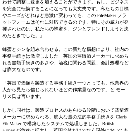
わせて調整し変更を加えることができます。もし、ビジネス
を完全に転換することになっても大丈夫です。私たちの目標
やニーズがどれほど急激に変わっても、この FileMaker プラ
ットフォームはそれに対応できるのです。特にその威力が発
揮されたのは、私たちの蜂蜜を、ジンとブレンドしようと決
めたときでした。」
蜂蜜とジンを組み合わせる。この新たな構想により、社内の
事務手続きは激増しました。英国の蒸留酒メーカーに求めら
れる書類手続きの多さや、酒税に関わる問題、会計処理など
は膨大なものです。
「英国で酒類を製造する事務手続き一つとっても、他業界の
人から見たら信じられないほどの作業量なのです」と モー
リス氏は言います。
しかし同社は、製造プロセスのあらゆる段階において蒸留酒
メーカーに求められる、膨大な量の法的事務手続きを Claris
FileMaker で構築したシステムで処理しました。British
Honey が急速に拡大し、英国全体だけでなく国外においても