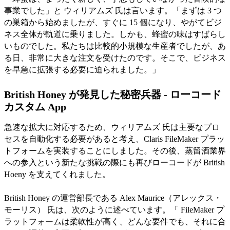
事業でした」と ウィリアムズ 氏は言います。「まずは 3 つ
の巣箱から始めましたが、すぐに 15 個になり、やがてビジ
ネス全体が軌道に乗りました。しかも、蜂蜜の味はすばらし
いものでした。私たちは比較的小規模な生産者でしたが、あ
る日、非常に大きな注文を受けたのです。そこで、ビジネス
を早急に拡張する必要に迫られました。」
British Honey が発見した秘密兵器 - ローコード
カスタム App
急速な拡大に対応するため、ウィリアムズ 氏は主要なプロ
セスを自動化する必要があると考え、Claris FileMaker プラッ
トフォームを実装することにしました。その後、蒸留酒業界
への参入という新たな挑戦の際にも再びローコードが British
Hoeny を支えてくれました。
British Honey の運営部長である Alex Maurice（アレックス・
モーリス） 氏は、次のように述べています。「 FileMaker プ
ラットフォームは柔軟性が高く、どんな要件でも、それに合