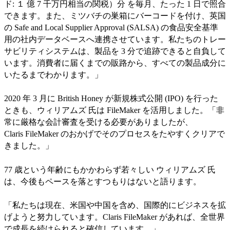
ド: １ 億 7 千万円相当の関税）分 を毎月、たった 1 日で照合
できます。また、ミツバチの巣箱にバーコードを付け、英国
の Safe and Local Supplier Approval (SALSA) の食品安全基準
用の社内データベースへ連携させています。私たちのトレー
サビリティシステムは、製品を 3 分で追跡できると自負して
います。消費者に届くまでの販路から、すべての製品成分に
いたるまでわかります。」
2020 年 3 月に British Honey が新規株式公開 (IPO) を行った
ときも、ウィリアムズ 氏は FileMaker を活用しました。「非
常に厳格な会計審査を受ける必要がありましたが、
Claris FileMaker のおかげでそのプロセスをたやすくクリアで
きました。」
77 歳という年齢にもかかわらず若々しい ウィリアムズ 氏
は、今後もペースを落とすつもりはないと語ります。
「私たちは現在、米国や中国を含め、国際的にビジネスを拡
げようと努力しています。Claris FileMaker があれば、全世界
で成長を続けられると確信しています。」