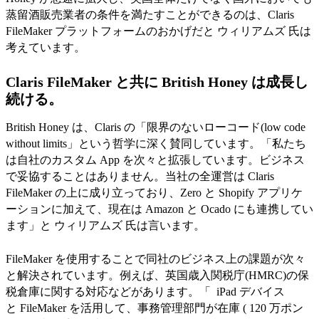
蒸留酒販売業者の条件を満たすことができるのは、Claris
FileMaker プラットフォームのおかげだと ウィリアムズ 氏は
考えています。
Claris FileMaker と共に British Honey は成長し
続ける。
British Honey は、Claris の「限界のないローコード(low code
without limits」という哲学に深く賛同しています。「私たち
は自社のカスタム App を次々と拡張しています。ビジネス
で妥協することはありません。当社の全運営は Claris
FileMaker の上に成り立っており、Zero と Shopify アプリケ
ーションに加えて、現在は Amazon と Ocado にも連携してい
ます」と ウィリアムズ 氏は言います。
FileMaker を使用することで同社のビジネス上の課題が次々
と解決されています。例えば、英国歳入関税庁(HMRC)の保
税倉庫に関する対応などがあります。「 iPad デバイス
と FileMaker を活用して、事務管理部門が在庫 ( 120 万ポン