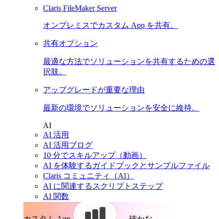
Claris FileMaker Server
オンプレミスでカスタム App を共有。
共有オプション
最適な方法でソリューションを共有するための選
択肢。
アップグレードが重要な理由
最新の環境でソリューションを安全に維持。
AI
AI 活用
AI 活用ブログ
10 分でスキルアップ（動画）
AI を体験するガイドブックとサンプルファイル
Claris コミュニティ（AI）
AI に関連するスクリプトステップ
AI 関数
カスタム App。
確かな