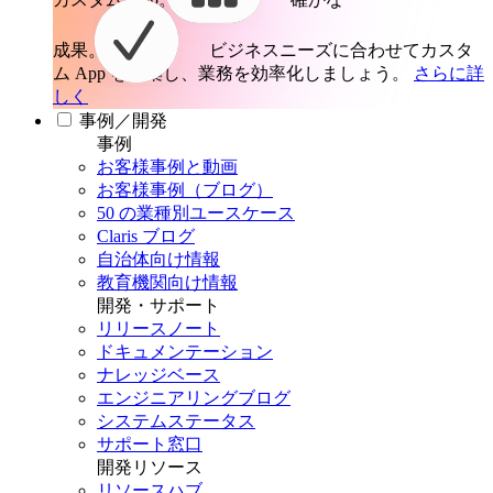
成果。
ビジネスニーズに合わせてカスタ
ム App を構築し、業務を効率化しましょう。
さらに詳
しく
事例／開発
事例
お客様事例と動画
お客様事例（ブログ）
50 の業種別ユースケース
Claris ブログ
自治体向け情報
教育機関向け情報
開発・サポート
リリースノート
ドキュメンテーション
ナレッジベース
エンジニアリングブログ
システムステータス
サポート窓口
開発リソース
リソースハブ