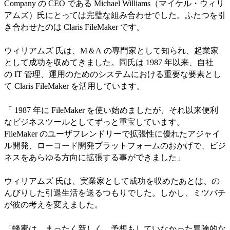
Company の CEO である Michael Williams（マイケル・ウィリ
アムズ）氏にとっては完璧な組み合わせでした。ふたつを引
き合わせたのは Claris FileMaker です。
ウィリアムズ 氏は、M＆A の専門家として知られ、起業家
として成功を収めてきました。同氏は 1987 年以来、自社
の IT 管理、運用のためのシステムにおける重要な要素とし
て Claris FileMaker を活用しています。
「 1987 年に FileMaker を使い始めましたが、それ以来便利
なビジネスツールとしてずっと重宝しています。
FileMaker のユーザフレンドリーで拡張性に優れたアジャイ
ル開発、ローコード開発プラットフォームのおかげで、ビジ
ネスをあらゆる方向に拡張する事ができました」
ウィリアムズ 氏は、実業家として成功を収めたあとは、の
んびりした引退生活を送るつもりでした。しかし、ミツバチ
が彼の考えを変えました。
「蜂蜜は、まったく新しく、予想もしていなかった冒険的な