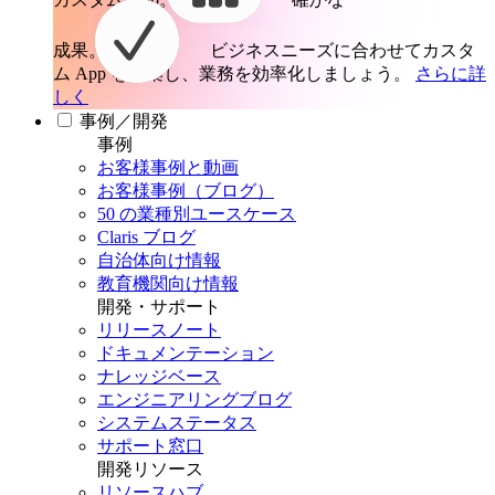
成果。
ビジネスニーズに合わせてカスタ
ム App を構築し、業務を効率化しましょう。
さらに詳
しく
事例／開発
事例
お客様事例と動画
お客様事例（ブログ）
50 の業種別ユースケース
Claris ブログ
自治体向け情報
教育機関向け情報
開発・サポート
リリースノート
ドキュメンテーション
ナレッジベース
エンジニアリングブログ
システムステータス
サポート窓口
開発リソース
リソースハブ