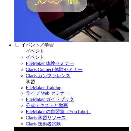
イベント／学習
イベント
イベント
FileMaker 体験セミナー
Claris Connect 体験セミナー
Claris カンファレンス
学習
FileMaker Training
ライブ Web セミナー
FileMaker ガイドブック
公式テキストと動画
FileMaker の自習室（YouTube）
Claris 学習リソース
Claris 技術者試験
Claris カンファレンス 2026
11月11日〜13日 東京・虎ノ