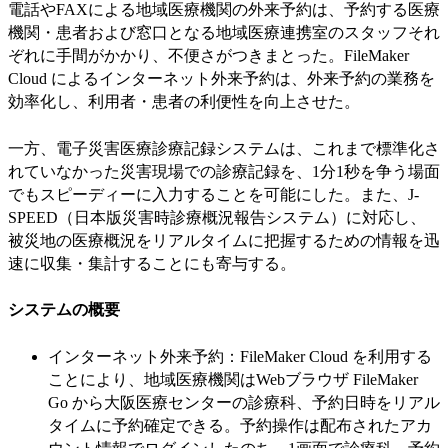
電話やFAXによる地域医療機関の外来予約は、予約する医療
機関・患者および窓口となる地域医療連携室のスタッフそれ
ぞれに手間がかかり、不便さがつきまとった。FileMaker
Cloud によるインターネット外来予約は、外来予約の業務を
効率化し、利用者・患者の利便性を向上させた。
一方、電子災害医療診療記録システムは、これまで標準化さ
れていなかった災害現場での診療記録を、1分1秒を争う場面
でもスピーディーに入力することを可能にした。また、J-
SPEED（日本版災害時診療概況報告システム）に対応し、
被災地の医療概況をリアルタイムに把握するための情報を迅
速に収集・集計することにも寄与する。
システムの概要
インターネット外来予約：FileMaker Cloud を利用する
ことにより、地域医療機関はWebブラウザ FileMaker
Go から大阪医療センターの診療科、予約日時をリアル
タイムに予約確定できる。予約操作は配布されたアカ