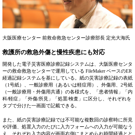
大阪医療センター 前救命救急センター診療部長 定光大海氏
救護所の救急外傷と慢性疾患にも対応
開発した電子災害医療診療記録システムは、大阪医療センタ
ーの救命救急センターで運用している FileMaker ベースのER
経過記録システムを基にしている。紙の災害診療記録の表紙
（1号紙）、一般診療用（あるいは軽症用）、外傷用、2号紙
（一般診療用・外傷用共通）の各様式を、「患者情報」「内
科/軽症」「外傷/所見」「処置/検査」に区分し、それぞれを
タブで分けた一画面で記載できる。
また、紙の災害診療記録では不可能な複数回の診察時に所見
や評価、処置入力のたびに入力フォームへの入力が可能なう
え、それぞれ入力内容が画面右側にまとめられ時間経過とと