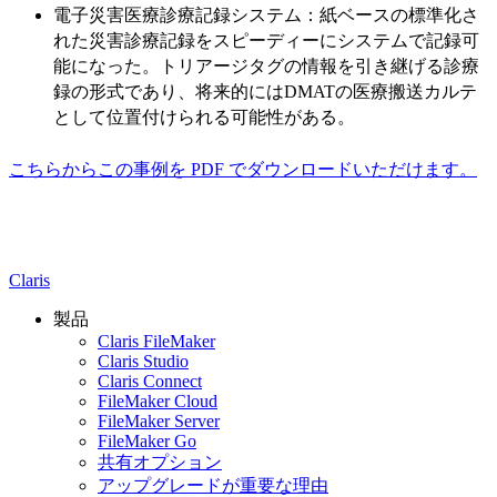
電子災害医療診療記録システム：紙ベースの標準化さ
れた災害診療記録をスピーディーにシステムで記録可
能になった。トリアージタグの情報を引き継げる診療
録の形式であり、将来的にはDMATの医療搬送カルテ
として位置付けられる可能性がある。
こちらからこの事例を PDF でダウンロードいただけます。
Claris
製品
Claris FileMaker
Claris Studio
Claris Connect
FileMaker Cloud
FileMaker Server
FileMaker Go
共有オプション
アップグレードが重要な理由