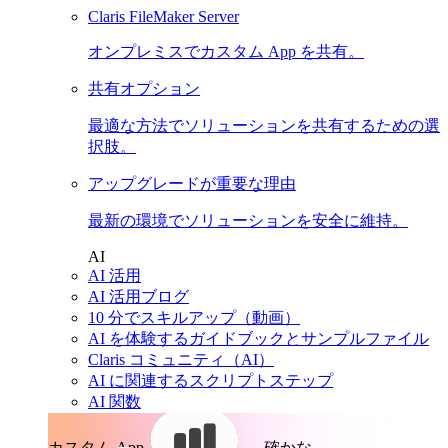
Claris FileMaker Server
オンプレミスでカスタム App を共有。
共有オプション
最適な方法でソリューションを共有するための選
択肢。
アップグレードが重要な理由
最新の環境でソリューションを安全に維持。
AI
AI 活用
AI 活用ブログ
10 分でスキルアップ（動画）
AI を体験するガイドブックとサンプルファイル
Claris コミュニティ（AI）
AI に関連するスクリプトステップ
AI 関数
カスタム App。
確かな