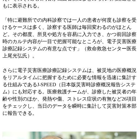
もに表示される。
「特に避難所での内科診察では一人の患者が何度も診察を受
けるケースは多く、診察する医師は毎回変わるのがほとん
ど。その都度、所見や処方を容易に入力でき、かつ前回診察
時のカルテ内容が一目で把握可能なところが、電子災害医療
診療記録システムの有意な点です」（救命救急センター医長
上尾光弘氏）。
さらに電子災害医療診療記録システムは、被災地の医療概況
をリアルタイムに把握するために必要な情報を迅速に集計す
る仕組みであるJ-SPEED（日本版災害時診療概況報告システ
ム）にも対応する。医療救護チームが、診療した被災者の年
齢や性別のほか、発熱や傷、ストレス症状の有無など26項目
をチェックし、当日のデータを瞬時に集計して災害対策本部
に報告できる。