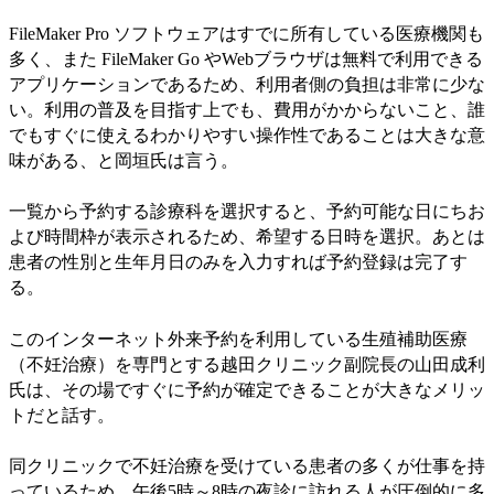
FileMaker Pro ソフトウェアはすでに所有している医療機関も
多く、また FileMaker Go やWebブラウザは無料で利用できる
アプリケーションであるため、利用者側の負担は非常に少な
い。利用の普及を目指す上でも、費用がかからないこと、誰
でもすぐに使えるわかりやすい操作性であることは大きな意
味がある、と岡垣氏は言う。
一覧から予約する診療科を選択すると、予約可能な日にちお
よび時間枠が表示されるため、希望する日時を選択。あとは
患者の性別と生年月日のみを入力すれば予約登録は完了す
る。
このインターネット外来予約を利用している生殖補助医療
（不妊治療）を専門とする越田クリニック副院長の山田成利
氏は、その場ですぐに予約が確定できることが大きなメリッ
トだと話す。
同クリニックで不妊治療を受けている患者の多くが仕事を持
っているため、午後5時～8時の夜診に訪れる人が圧倒的に多