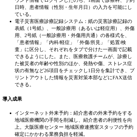
ウント情報でログインしたのち、1画面で診療科、予約
日時、患者情報（性別・生年月日）の入力を可能にし
ている。
電子災害医療診療記録システム：紙の災害診療記録の
表紙（1号紙）、一般診療用（あるいは軽症用）、外傷
用、2号紙（一般診療用・外傷用共通）の各様式を、
「患者情報」「内科/軽症」「外傷/所見」「処置/検
査」に区分し、それぞれをタブで分けた一画面で記載
できるようにした。また、医療救護チームが、診療し
た被災者の年齢や性別のほか、発熱や傷、ストレス症
状の有無など26項目をチェックし1日分を集計でき、プ
リントアウトした情報を災害対策本部などにFAX送信
できる。
導入成果
インターネット外来予約：紹介患者の外来予約をする
地域医療機関の手間を削減し、紹介患者の利便性を向
上。大阪医療センター 地域医療連携室スタッフの予約
確定にかかわる業務負担を軽減。