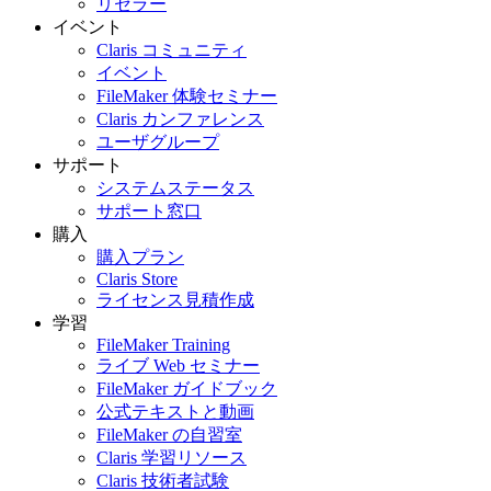
リセラー
イベント
Claris コミュニティ
イベント
FileMaker 体験セミナー
Claris カンファレンス
ユーザグループ
サポート
システムステータス
サポート窓口
購入
購入プラン
Claris Store
ライセンス見積作成
学習
FileMaker Training
ライブ Web セミナー
FileMaker ガイドブック
公式テキストと動画
FileMaker の自習室
Claris 学習リソース
Claris 技術者試験