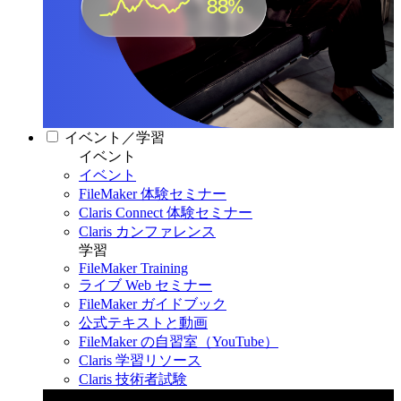
イベント／学習
イベント
イベント
FileMaker 体験セミナー
Claris Connect 体験セミナー
Claris カンファレンス
学習
FileMaker Training
ライブ Web セミナー
FileMaker ガイドブック
公式テキストと動画
FileMaker の自習室（YouTube）
Claris 学習リソース
Claris 技術者試験
Claris カンファレンス 2026
11月11日〜13日 東京・虎ノ