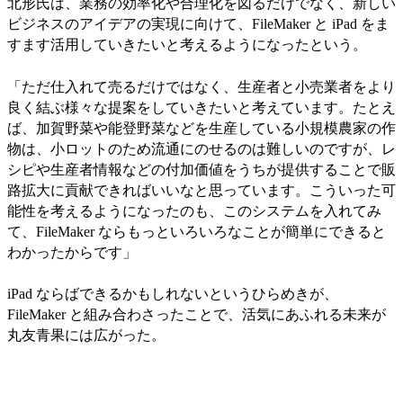
北形氏は、業務の効率化や合理化を図るだけでなく、新しい
ビジネスのアイデアの実現に向けて、FileMaker と iPad をま
すます活用していきたいと考えるようになったという。
「ただ仕入れて売るだけではなく、生産者と小売業者をより
良く結ぶ様々な提案をしていきたいと考えています。たとえ
ば、加賀野菜や能登野菜などを生産している小規模農家の作
物は、小ロットのため流通にのせるのは難しいのですが、レ
シピや生産者情報などの付加価値をうちが提供することで販
路拡大に貢献できればいいなと思っています。こういった可
能性を考えるようになったのも、このシステムを入れてみ
て、FileMaker ならもっといろいろなことが簡単にできると
わかったからです」
iPad ならばできるかもしれないというひらめきが、
FileMaker と組み合わさったことで、活気にあふれる未来が
丸友青果には広がった。