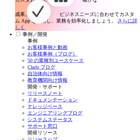
成果。
ビジネスニーズに合わせてカスタ
ム App を構築し、業務を効率化しましょう。
さらに詳
しく
事例／開発
事例
お客様事例と動画
お客様事例（ブログ）
50 の業種別ユースケース
Claris ブログ
自治体向け情報
教育機関向け情報
開発・サポート
リリースノート
ドキュメンテーション
ナレッジベース
エンジニアリングブログ
システムステータス
サポート窓口
開発リソース
リソースハブ