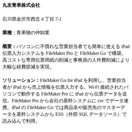
丸友青果株式会社
石川県金沢市西念 4 丁目 7-1
業種
：青果物の仲卸業
概要：
パソコンに不慣れな営業担当者でも簡単に使える iPad
伝票入力システムを FileMaker Pro と FileMaker Go で構築。
高コストな専用伝票用紙の削減と事務員の人件費削減により
大幅な経費節減を実現。
ソリューション：
FileMaker Go for iPad を利用し、営業担当
者が iPad から売上情報を伝票入力する。Wi-Fi 接続されたパ
ソコンで動作する FileMaker Pro に iPad から伝票データを送
信。FileMaker Pro から会社の基幹システムに csv でデータ連
携。iPad の FileMaker Go では商品名や販売先のマスターデ
ータを基幹システムから ESS（外部 SQL データソース）で
読み込んで利用。