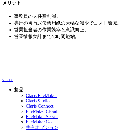
メリット
事務員の人件費削減。
専用の複写式伝票用紙の大幅な減少でコスト節減。
営業担当者の作業効率と意識向上。
営業情報集計までの時間短縮。
Claris
製品
Claris FileMaker
Claris Studio
Claris Connect
FileMaker Cloud
FileMaker Server
FileMaker Go
共有オプション