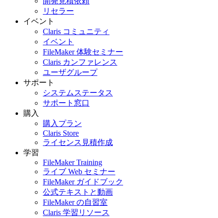
開発見積依頼
リセラー
イベント
Claris コミュニティ
イベント
FileMaker 体験セミナー
Claris カンファレンス
ユーザグループ
サポート
システムステータス
サポート窓口
購入
購入プラン
Claris Store
ライセンス見積作成
学習
FileMaker Training
ライブ Web セミナー
FileMaker ガイドブック
公式テキストと動画
FileMaker の自習室
Claris 学習リソース