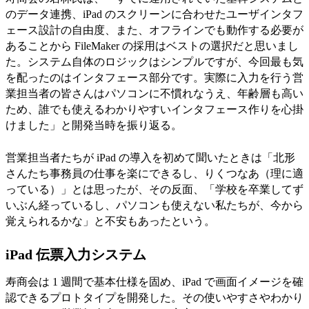
のデータ連携、iPad のスクリーンに合わせたユーザインタフ
ェース設計の自由度、また、オフラインでも動作する必要が
あることから FileMaker の採用はベストの選択だと思いまし
た。システム自体のロジックはシンプルですが、今回最も気
を配ったのはインタフェース部分です。実際に入力を行う営
業担当者の皆さんはパソコンに不慣れなうえ、年齢層も高い
ため、誰でも使えるわかりやすいインタフェース作りを心掛
けました」と開発当時を振り返る。
営業担当者たちが iPad の導入を初めて聞いたときは「北形
さんたち事務員の仕事を楽にできるし、りくつなあ（理に適
っている）」とは思ったが、その反面、「学校を卒業してず
いぶん経っているし、パソコンも使えない私たちが、今から
覚えられるかな」と不安もあったという。
iPad 伝票入力システム
寿商会は 1 週間で基本仕様を固め、iPad で画面イメージを確
認できるプロトタイプを開発した。その使いやすさやわかり