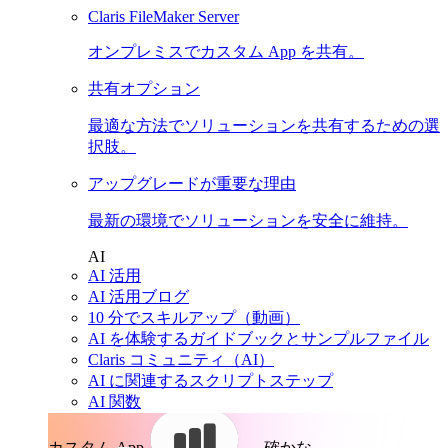
Claris FileMaker Server
オンプレミスでカスタム App を共有。
共有オプション
最適な方法でソリューションを共有するための選
択肢。
アップグレードが重要な理由
最新の環境でソリューションを安全に維持。
AI
AI 活用
AI 活用ブログ
10 分でスキルアップ（動画）
AI を体験するガイドブックとサンプルファイル
Claris コミュニティ（AI）
AI に関連するスクリプトステップ
AI 関数
カスタム App。
確かな