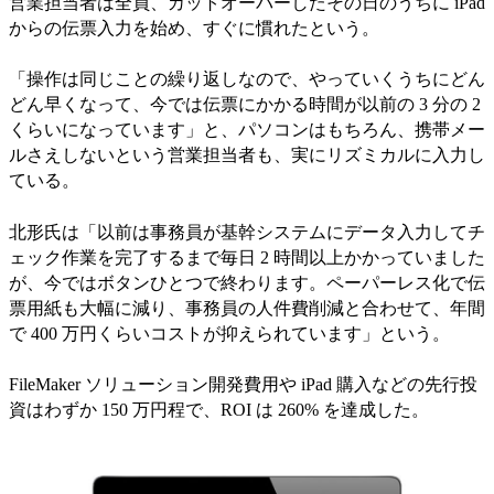
営業担当者は全員、カットオーバーしたその日のうちに iPad
からの伝票入力を始め、すぐに慣れたという。
「操作は同じことの繰り返しなので、やっていくうちにどん
どん早くなって、今では伝票にかかる時間が以前の 3 分の 2
くらいになっています」と、パソコンはもちろん、携帯メー
ルさえしないという営業担当者も、実にリズミカルに入力し
ている。
北形氏は「以前は事務員が基幹システムにデータ入力してチ
ェック作業を完了するまで毎日 2 時間以上かかっていました
が、今ではボタンひとつで終わります。ペーパーレス化で伝
票用紙も大幅に減り、事務員の人件費削減と合わせて、年間
で 400 万円くらいコストが抑えられています」という。
FileMaker ソリューション開発費用や iPad 購入などの先行投
資はわずか 150 万円程で、ROI は 260% を達成した。