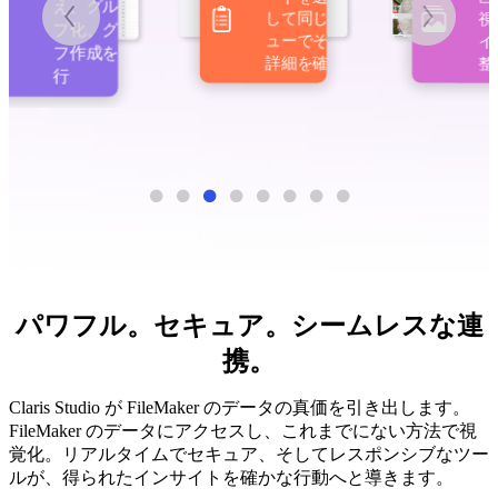
え、グルー
視覚
して同じビ
プ化、グラ
イア
ューでその
フ作成を実
整理
詳細を確認
行
パワフル。セキュア。シームレスな連
携。
Claris Studio が FileMaker のデータの真価を引き出します。
FileMaker のデータにアクセスし、これまでにない方法で視
覚化。リアルタイムでセキュア、そしてレスポンシブなツー
ルが、得られたインサイトを確かな行動へと導きます。