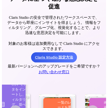
促進
Claris Studio の安全で管理されたワークスペースで、
データから即座にインサイトを得ましょう。 情報をフ
ィルタリング、グループ化、視覚化することで、より
迅速な意思決定を可能にします。
対象のお客様は追加費用なしで Claris Studio にアクセ
スできます。
Claris Studio 設定方法
最新バージョンへのアップグレードをご希望ですか？
お問い合わせ窓口
CSV でデー
タをインポ
ートし、フ
ィルタリン
一覧のレコ
画像
グ、並べ替
ードを選択
画、