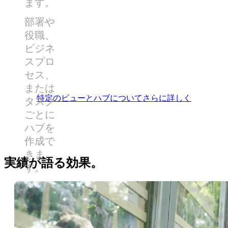
ます。
部署や
役職、
ビジネ
スプロ
セス、
または
特定のビューとハブについてさらに詳しく
タスク
ごとに
ハブを
作成で
きま
実績が語る効果。
す。