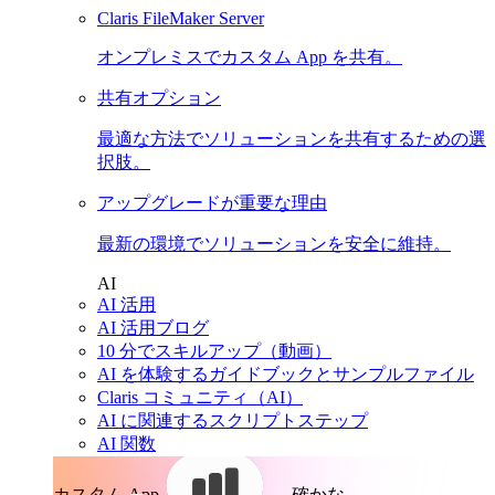
Claris FileMaker Server
オンプレミスでカスタム App を共有。
共有オプション
最適な方法でソリューションを共有するための選
択肢。
アップグレードが重要な理由
最新の環境でソリューションを安全に維持。
AI
AI 活用
AI 活用ブログ
10 分でスキルアップ（動画）
AI を体験するガイドブックとサンプルファイル
Claris コミュニティ（AI）
AI に関連するスクリプトステップ
AI 関数
カスタム App。
確かな