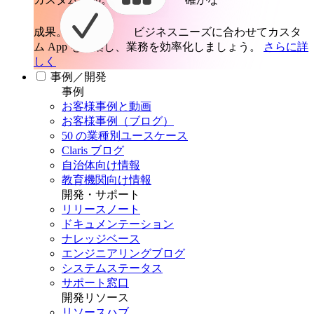
成果。
ビジネスニーズに合わせてカスタ
ム App を構築し、業務を効率化しましょう。
さらに詳
しく
事例／開発
事例
お客様事例と動画
お客様事例（ブログ）
50 の業種別ユースケース
Claris ブログ
自治体向け情報
教育機関向け情報
開発・サポート
リリースノート
ドキュメンテーション
ナレッジベース
エンジニアリングブログ
システムステータス
サポート窓口
開発リソース
リソースハブ