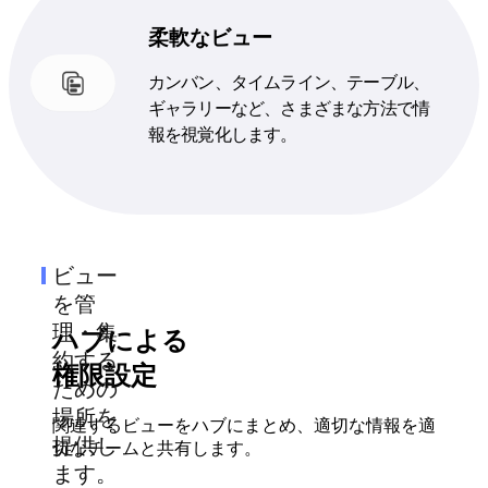
柔軟なビュー
カンバン、タイムライン、テーブル、
ギャラリーなど、さまざまな方法で情
報を視覚化します。
ビュー
を管
理・集
ハブによる
約する
権限設定
ための
場所を
関連するビューをハブにまとめ、適切な情報を適
提供し
切なチームと共有します。
ます。