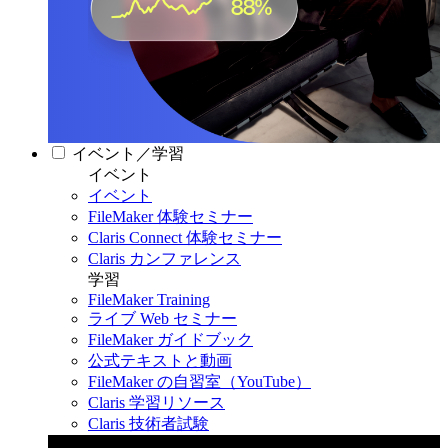
イベント／学習
イベント
イベント
FileMaker 体験セミナー
Claris Connect 体験セミナー
Claris カンファレンス
学習
FileMaker Training
ライブ Web セミナー
FileMaker ガイドブック
公式テキストと動画
FileMaker の自習室（YouTube）
Claris 学習リソース
Claris 技術者試験
Claris カンファレンス 2026
11月11日〜13日 東京・虎ノ