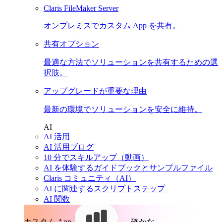
Claris FileMaker Server
オンプレミスでカスタム App を共有。
共有オプション
最適な方法でソリューションを共有するための選
択肢。
アップグレードが重要な理由
最新の環境でソリューションを安全に維持。
AI
AI 活用
AI 活用ブログ
10 分でスキルアップ（動画）
AI を体験するガイドブックとサンプルファイル
Claris コミュニティ（AI）
AI に関連するスクリプトステップ
AI 関数
カスタム App。
確かな