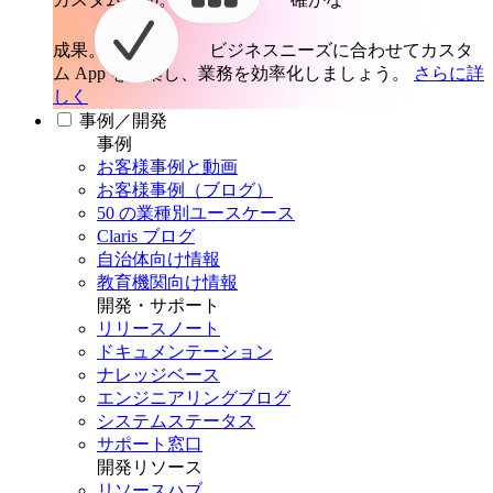
成果。
ビジネスニーズに合わせてカスタ
ム App を構築し、業務を効率化しましょう。
さらに詳
しく
事例／開発
事例
お客様事例と動画
お客様事例（ブログ）
50 の業種別ユースケース
Claris ブログ
自治体向け情報
教育機関向け情報
開発・サポート
リリースノート
ドキュメンテーション
ナレッジベース
エンジニアリングブログ
システムステータス
サポート窓口
開発リソース
リソースハブ