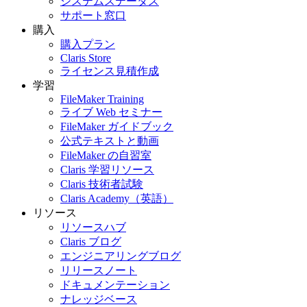
システムステータス
サポート窓口
購入
購入プラン
Claris Store
ライセンス見積作成
学習
FileMaker Training
ライブ Web セミナー
FileMaker ガイドブック
公式テキストと動画
FileMaker の自習室
Claris 学習リソース
Claris 技術者試験
Claris Academy（英語）
リソース
リソースハブ
Claris ブログ
エンジニアリングブログ
リリースノート
ドキュメンテーション
ナレッジベース