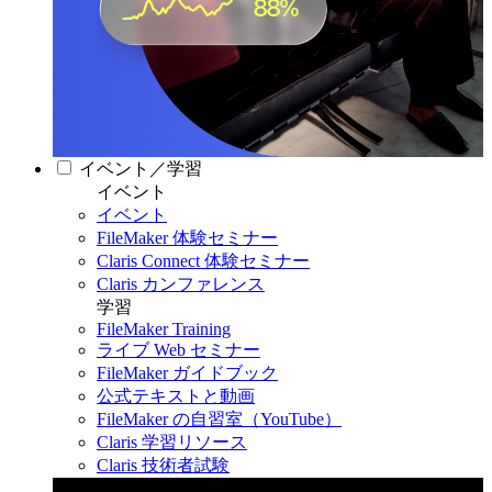
イベント／学習
イベント
イベント
FileMaker 体験セミナー
Claris Connect 体験セミナー
Claris カンファレンス
学習
FileMaker Training
ライブ Web セミナー
FileMaker ガイドブック
公式テキストと動画
FileMaker の自習室（YouTube）
Claris 学習リソース
Claris 技術者試験
Claris カンファレンス 2026
11月11日〜13日 東京・虎ノ