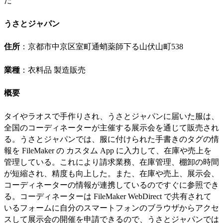
だ
うさとジャパン
住所
：京都市中京区室町通蛸薬師下る山伏山町538
業種
：衣料品 製造販売
概要
タイやラオスで手作りされ、うさとジャパンに届いた服は、
全国のコーディネーターが主催する展示会を通じて販売され
る。うさとジャパンでは、服に付けられた手書きのタグの情
報を FileMaker の カスタム App に入力して、在庫や売上を
管理している。これにより請求業務、在庫管理、棚卸の時間
が短縮され、精度も向上した。また、在庫や売上、展示会、
コーディネーターの情報が連携しているのですぐに参照でき
る。コーディネーターは FileMaker WebDirect で共有されて
いるフォームに自分のスマートフォンのブラウザからアクセ
スして展示会の開催を申請できるので、うさとジャパンでは