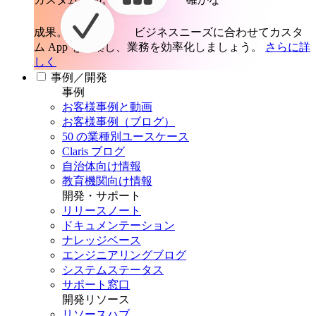
成果。
ビジネスニーズに合わせてカスタ
ム App を構築し、業務を効率化しましょう。
さらに詳
しく
事例／開発
事例
お客様事例と動画
お客様事例（ブログ）
50 の業種別ユースケース
Claris ブログ
自治体向け情報
教育機関向け情報
開発・サポート
リリースノート
ドキュメンテーション
ナレッジベース
エンジニアリングブログ
システムステータス
サポート窓口
開発リソース
リソースハブ