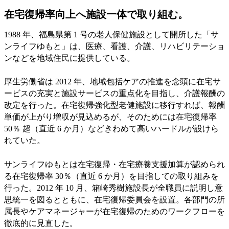
在宅復帰率向上へ施設一体で取り組む。
1988 年、福島県第 1 号の老人保健施設として開所した「サ
ンライフゆもと」は、医療、看護、介護、リハビリテーショ
ンなどを地域住民に提供している。
厚生労働省は 2012 年、地域包括ケアの推進を念頭に在宅サ
ービスの充実と施設サービスの重点化を目指し、介護報酬の
改定を行った。在宅復帰強化型老健施設に移行すれば、報酬
単価が上がり増収が見込めるが、そのためには在宅復帰率
50％ 超（直近 6 か月）などきわめて高いハードルが設けら
れていた。
サンライフゆもとは在宅復帰・在宅療養支援加算が認められ
る在宅復帰率 30％（直近 6 か月）を目指しての取り組みを
行った。2012 年 10 月、箱崎秀樹施設長が全職員に説明し意
思統一を図るとともに、在宅復帰委員会を設置。各部門の所
属長やケアマネージャーが在宅復帰のためのワークフローを
徹底的に見直した。