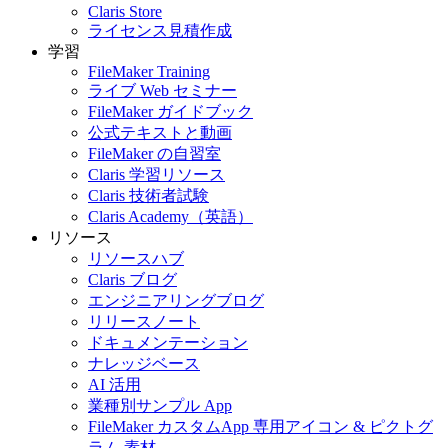
Claris Store
ライセンス見積作成
学習
FileMaker Training
ライブ Web セミナー
FileMaker ガイドブック
公式テキストと動画
FileMaker の自習室
Claris 学習リソース
Claris 技術者試験
Claris Academy（英語）
リソース
リソースハブ
Claris ブログ
エンジニアリングブログ
リリースノート
ドキュメンテーション
ナレッジベース
AI 活用
業種別サンプル App
FileMaker カスタムApp 専用アイコン & ピクトグ
ラム 素材