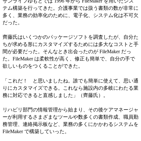
サンライフゆもとでは 1996 年から FileMaker を用いたシス
テム構築を行ってきた。介護事業では扱う書類の数が非常に
多く、業務の効率化のために、電子化、システム化は不可欠
だった。
齊藤氏はいくつかのパッケージソフトを調査したが、自分た
ちが求める形にカスタマイズするためには多大なコストと手
間が必要だった。そんなとき出会ったのが FileMaker だっ
た。FileMaker は柔軟性が高く、修正も簡単で、自分の手で
欲しいものをつくることができた。
「これだ！ と思いましたね。誰でも簡単に使えて、思い通
りにカスタマイズできる。これなら施設内の多岐にわたる業
務に対応できると直感しました」（齊藤氏）。
リハビリ部門の情報管理から始まり、その後ケアマネージャ
ーが利用するさまざまなツールや数多くの書類作成、職員勤
務管理、連絡掲示板など、業務の多くにかかわるシステムを
FileMaker で構築していった。