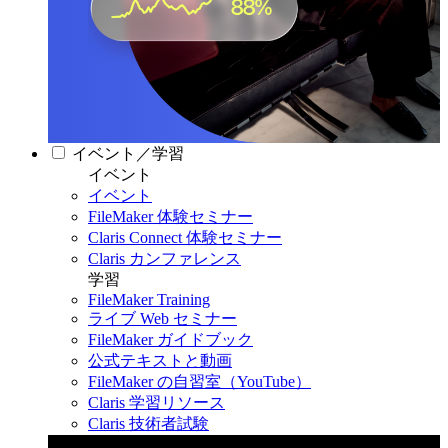
イベント／学習
イベント
イベント
FileMaker 体験セミナー
Claris Connect 体験セミナー
Claris カンファレンス
学習
FileMaker Training
ライブ Web セミナー
FileMaker ガイドブック
公式テキストと動画
FileMaker の自習室（YouTube）
Claris 学習リソース
Claris 技術者試験
Claris カンファレンス 2026
11月11日〜13日 東京・虎ノ