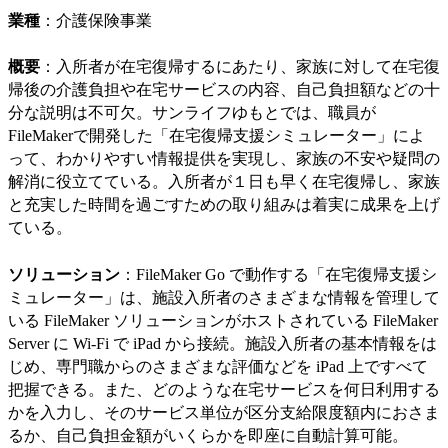
業種
：介護保険事業
概要
：入所者が在宅復帰するにあたり、家族に対して在宅復
帰後の介護負担や在宅サービスの内容、自己負担額などの十
分な説明は不可欠。サンライフゆもとでは、職員が
FileMakerで開発した「在宅復帰支援シミュレーター」によ
って、わかりやすい情報提供を実現し、家族の不安や疑問の
解消に役立てている。入所者が１日も早く在宅復帰し、家族
と充実した時間を過ごすための取り組みは着実に成果を上げ
ている。
ソリューション
：FileMaker Go で動作する「在宅復帰支援シ
ミュレーター」は、施設入所者のさまざまな情報を管理して
いる FileMaker ソリューションがホストされている FileMaker
Server に Wi-Fi で iPad から接続。施設入所者の基本情報をは
じめ、専門職からのさまざまな評価などを iPad 上ですべて
把握できる。また、どのような在宅サービスを何日利用する
かを入力し、そのサービス単位が区分支給限度額内におさま
るか、自己負担金額がいくらかを即座に自動計算可能。