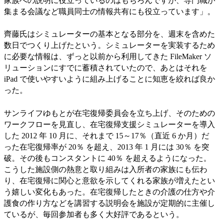
家族への説明に役立っているのはもちろんですが、専門職が
集まる会議など職員同士の情報共有にも役立っています」。
齊藤氏はシミュレーターの基本となる部分を、週末を含めた
数日でつくり上げたという。シミュレーターを実装するため
に必要な情報は、ずっと以前から利用してきた FileMaker ソ
リューションにすでに蓄積されていたので、あとはそれを
iPad で使いやすいように組み上げることに知恵を絞れば良か
った。
サンライフゆもとが在宅復帰委員会を立ち上げ、そのための
ワークフローを見直し、在宅復帰支援シミュレーターを導入
した 2012 年 10 月に、それまで 15～17％（直近 6 か月）だ
った在宅復帰率が 20％ を超え、2013 年 1 月には 30％ を突
破。その後もコンスタントに 40％ を超えるようになった。
こうした施設側の熱意と取り組みは入所者の家族にも伝わ
り、在宅復帰に関心と意欲を示してくれる家族が増えたとい
う嬉しい変化もあった。在宅復帰したときの介護の仕方や介
護食の作り方などを講習する説明会を施設が定期的に主催し
ているが、毎回参加者も多く大好評であるという。