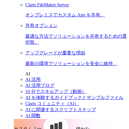
Claris FileMaker Server
オンプレミスでカスタム App を共有。
共有オプション
最適な方法でソリューションを共有するための選
択肢。
アップグレードが重要な理由
最新の環境でソリューションを安全に維持。
AI
AI 活用
AI 活用ブログ
10 分でスキルアップ（動画）
AI を体験するガイドブックとサンプルファイル
Claris コミュニティ（AI）
AI に関連するスクリプトステップ
AI 関数
カスタム App。
確かな