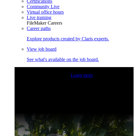
Certifications
Community Live
Virtual office hours
Live training
FileMaker Careers
Career paths
Explore products created by Claris experts.
View job board
See what's available on the job board.
Claris Community Live
Join our livestreams for inspiration
and boosting your dev skills.
Learn more