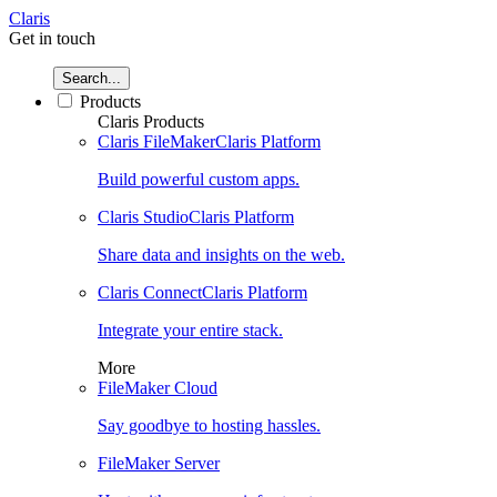
Claris
Get in touch
Search...
Products
Claris Products
Claris FileMaker
Claris Platform
Build powerful custom apps.
Claris Studio
Claris Platform
Share data and insights on the web.
Claris Connect
Claris Platform
Integrate your entire stack.
More
FileMaker Cloud
Say goodbye to hosting hassles.
FileMaker Server