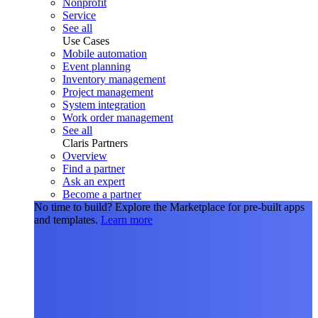
Nonprofit
Service
See all
Use Cases
Mobile automation
Event planning
Inventory management
Project management
System integration
Work order management
See all
Claris Partners
Overview
Find a partner
Ask an expert
Become a partner
No time to build?
Explore the Marketplace for pre-built apps
and templates.
Learn more