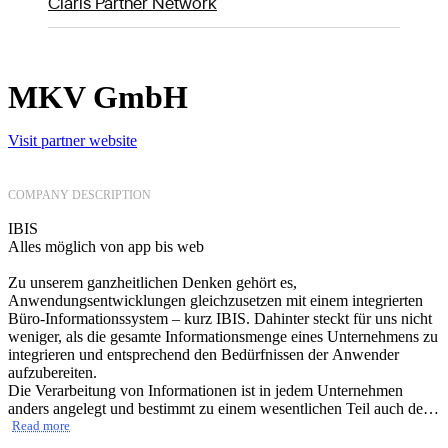
Claris Partner Network
MKV GmbH
Visit partner website
COMPANY DESCRIPTION
IBIS
Alles möglich von app bis web
Zu unserem ganzheitlichen Denken gehört es,
Anwendungsentwicklungen gleichzusetzen mit einem integrierten
Büro-Informationssystem – kurz IBIS. Dahinter steckt für uns nicht
weniger, als die gesamte Informationsmenge eines Unternehmens zu
integrieren und entsprechend den Bedürfnissen der Anwender
aufzubereiten.
Die Verarbeitung von Informationen ist in jedem Unternehmen
anders angelegt und bestimmt zu einem wesentlichen Teil auch den
Charakter des Betriebs. Und das unabhängig von der Branche oder
Read more
Größe. Deshalb erfüllen vertikale Softwarelösungen mit