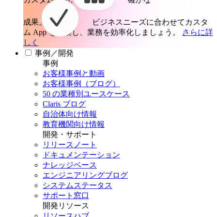
成果。
ビジネスニーズに合わせてカスタ
ム App を構築し、業務を効率化しましょう。
さらに詳
しく
事例／開発
事例
お客様事例と動画
お客様事例（ブログ）
50 の業種別ユースケース
Claris ブログ
自治体向け情報
教育機関向け情報
開発・サポート
リリースノート
ドキュメンテーション
ナレッジベース
エンジニアリングブログ
システムステータス
サポート窓口
開発リソース
リソースハブ