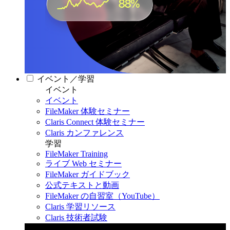
イベント／学習
イベント
イベント
FileMaker 体験セミナー
Claris Connect 体験セミナー
Claris カンファレンス
学習
FileMaker Training
ライブ Web セミナー
FileMaker ガイドブック
公式テキストと動画
FileMaker の自習室（YouTube）
Claris 学習リソース
Claris 技術者試験
Claris カンファレンス 2026
11月11日〜13日 東京・虎ノ