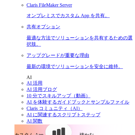
Claris FileMaker Server
オンプレミスでカスタム App を共有。
共有オプション
最適な方法でソリューションを共有するための選
択肢。
アップグレードが重要な理由
最新の環境でソリューションを安全に維持。
AI
AI 活用
AI 活用ブログ
10 分でスキルアップ（動画）
AI を体験するガイドブックとサンプルファイル
Claris コミュニティ（AI）
AI に関連するスクリプトステップ
AI 関数
カスタム App。
確かな