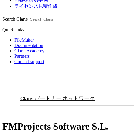
ライセンス見積作成
Search Claris
Quick links
FileMaker
Documentation
Claris Academy
Partners
Contact support
Claris パートナー ネットワーク
FMProjects Software S.L.