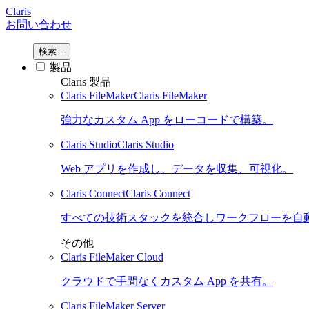
Claris
お問い合わせ
検索...
製品
Claris 製品
Claris FileMaker
Claris FileMaker
強力なカスタム App をローコードで構築。
Claris Studio
Claris Studio
Web アプリを作成し、データを収集、可視化。
Claris Connect
Claris Connect
すべての技術スタックを統合しワークフローを自
その他
Claris FileMaker Cloud
クラウドで手間なくカスタム App を共有。
Claris FileMaker Server