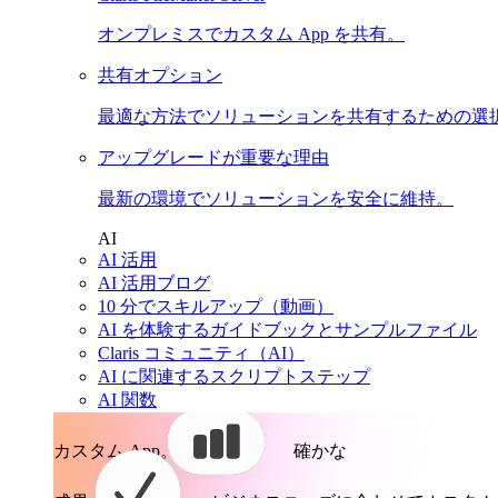
オンプレミスでカスタム App を共有。
共有オプション
最適な方法でソリューションを共有するための選
アップグレードが重要な理由
最新の環境でソリューションを安全に維持。
AI
AI 活用
AI 活用ブログ
10 分でスキルアップ（動画）
AI を体験するガイドブックとサンプルファイル
Claris コミュニティ（AI）
AI に関連するスクリプトステップ
AI 関数
カスタム App。
確かな