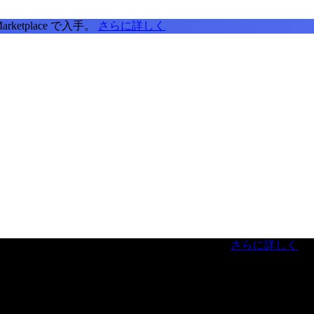
tplace で入手。
さらに詳しく
虎ノ門ヒルズフォーラム／参加無料（事前登録制）
さらに詳しく