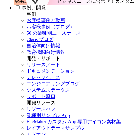
成果。
ビジネスニーズに合わせてカスタム 
事例／開発
事例
お客様事例と動画
お客様事例（ブログ）
50 の業種別ユースケース
Claris ブログ
自治体向け情報
教育機関向け情報
開発・サポート
リリースノート
ドキュメンテーション
ナレッジベース
エンジニアリングブログ
システムステータス
サポート窓口
開発リソース
リソースハブ
業種別サンプル App
FileMaker カスタム App 専用アイコン素材集
レイアウトテーマサンプル
アドオン