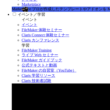
Marketplace
Marketplace
プロが作成したテンプレートやアドオンを Marke
イベント／学習
イベント
イベント
FileMaker 体験セミナー
Claris Connect 体験セミナー
Claris カンファレンス
学習
FileMaker Training
ライブ Web セミナー
FileMaker ガイドブック
公式テキストと動画
FileMaker の自習室（YouTube）
Claris 学習リソース
Claris 技術者試験
Claris カンファレンス 2026
11月11日〜13日 東京・