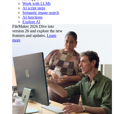
Work with LLMs
AI script steps
Semantic image search
AI functions
Explore AI
FileMaker 2026
Dive into
version 26 and explore the new
features and updates.
Learn
more