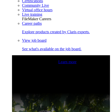
Certifications
Community Live
Virtual office hours
Live training
FileMaker Careers
Career paths
Explore products created by Claris experts.
View job board
See what's available on the job board.
Claris Community Live
Join our livestreams for inspiration
and boosting your dev skills.
Learn more