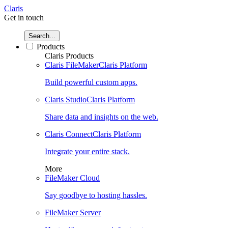
Claris
Get in touch
Search...
Products
Claris Products
Claris FileMaker
Claris Platform
Build powerful custom apps.
Claris Studio
Claris Platform
Share data and insights on the web.
Claris Connect
Claris Platform
Integrate your entire stack.
More
FileMaker Cloud
Say goodbye to hosting hassles.
FileMaker Server