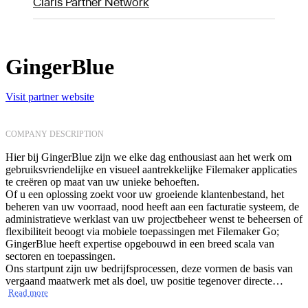
Claris Partner Network
GingerBlue
Visit partner website
COMPANY DESCRIPTION
Hier bij GingerBlue zijn we elke dag enthousiast aan het werk om
gebruiksvriendelijke en visueel aantrekkelijke Filemaker applicaties
te creëren op maat van uw unieke behoeften.
Of u een oplossing zoekt voor uw groeiende klantenbestand, het
beheren van uw voorraad, nood heeft aan een facturatie systeem, de
administratieve werklast van uw projectbeheer wenst te beheersen of
flexibiliteit beoogt via mobiele toepassingen met Filemaker Go;
GingerBlue heeft expertise opgebouwd in een breed scala van
sectoren en toepassingen.
Ons startpunt zijn uw bedrijfsprocessen, deze vormen de basis van
vergaand maatwerk met als doel, uw positie tegenover directe
concurrenten in economisch uitdagende tijden te versterken.
Read more
Wij gebruiken een iteratieve methode van software ontwikkeling en