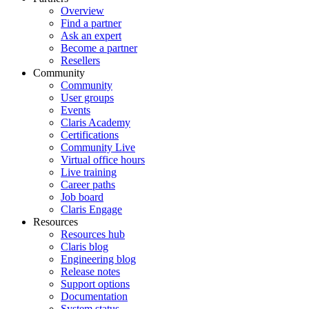
Overview
Find a partner
Ask an expert
Become a partner
Resellers
Community
Community
User groups
Events
Claris Academy
Certifications
Community Live
Virtual office hours
Live training
Career paths
Job board
Claris Engage
Resources
Resources hub
Claris blog
Engineering blog
Release notes
Support options
Documentation
System status