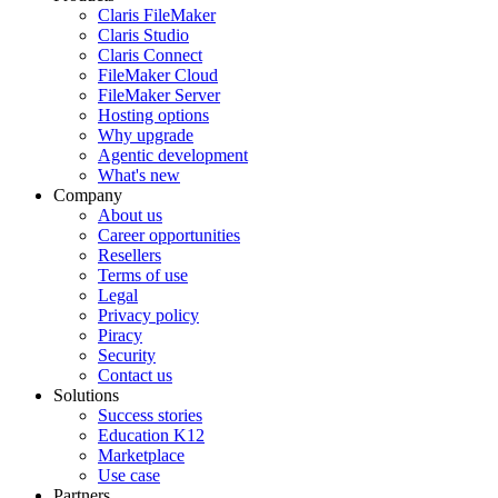
Claris FileMaker
Claris Studio
Claris Connect
FileMaker Cloud
FileMaker Server
Hosting options
Why upgrade
Agentic development
What's new
Company
About us
Career opportunities
Resellers
Terms of use
Legal
Privacy policy
Piracy
Security
Contact us
Solutions
Success stories
Education K12
Marketplace
Use case
Partners