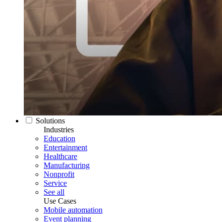
Solutions
Industries
Education
Entertainment
Healthcare
Manufacturing
Nonprofit
Service
See all
Use Cases
Mobile automation
Event planning