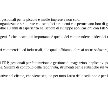
 gestionali per le piccole e medie imprese e non solo.
rganizzate e strutturate con semplici strumenti che permettano loro di ge
 oltre 10 anni di esperienza nel settore di sviluppo applicazioni con Fil
ti, è che lo step più importante è quello del comprendere le idee dei nost
ori commerciali ed industriali, alle quali offriamo, oltre ai nostri softwa
RP, gestionali per fatturazione e gestione di magazzino, applicativi per
Sistemi di controllo della redditività, strumenti per le statistiche sul ve
tive del cliente, che viene seguito per tutto l'arco dello sviluppo e per