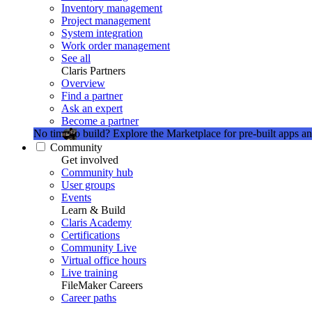
Inventory management
Project management
System integration
Work order management
See all
Claris Partners
Overview
Find a partner
Ask an expert
Become a partner
No time to build?
Explore the Marketplace for pre-built apps an
Community
Get involved
Community hub
User groups
Events
Learn & Build
Claris Academy
Certifications
Community Live
Virtual office hours
Live training
FileMaker Careers
Career paths