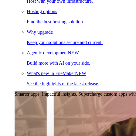
Host with your own infrastructure.
Hosting options
Find the best hosting solution.
Why upgrade
Keep your solutions secure and current.
Agentic development
NEW
Build more with AI on your side.
What's new in FileMaker
NEW
See the highlights of the latest release.
Smarter apps. Impactful insights.
Supercharge custom apps with