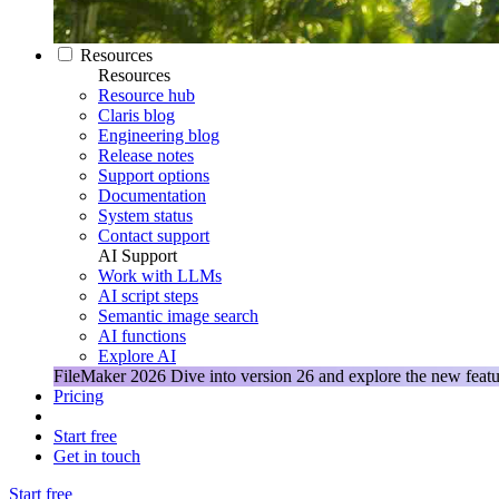
Resources
Resources
Resource hub
Claris blog
Engineering blog
Release notes
Support options
Documentation
System status
Contact support
AI Support
Work with LLMs
AI script steps
Semantic image search
AI functions
Explore AI
FileMaker 2026
Dive into version 26 and explore the new featu
Pricing
Start free
Get in touch
Start free