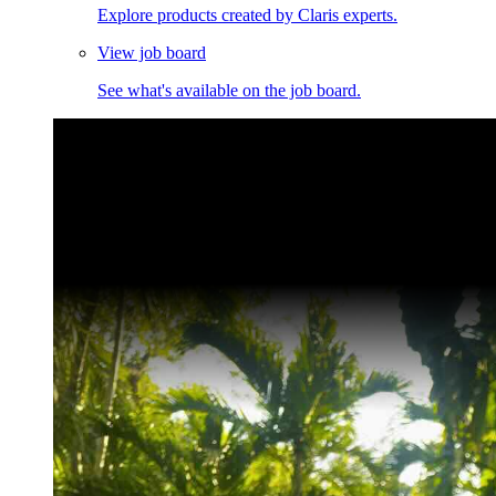
Explore products created by Claris experts.
View job board
See what's available on the job board.
Claris Community Live
Join our livestreams for inspiration and