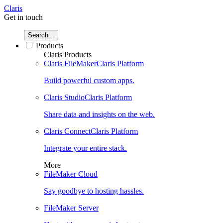
Claris
Get in touch
Search...
Products
Claris Products
Claris FileMaker
Claris Platform
Build powerful custom apps.
Claris Studio
Claris Platform
Share data and insights on the web.
Claris Connect
Claris Platform
Integrate your entire stack.
More
FileMaker Cloud
Say goodbye to hosting hassles.
FileMaker Server