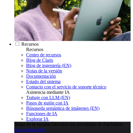
Recursos
Recursos
Centro de recursos
Blog de Claris
Blog de ingeniería (EN)
Notas de la versión
Documentación
Estado del sistema
Contacto con el servicio de soporte técnico
Asistencia mediante IA
Trabaje con LLM (EN)
Pasos de guión con IA
Búsqueda semántica de imágenes (EN)
Funciones de IA
Explorar IA
Notas de la versión
Descubra las novedades de FileMaker.
Más información