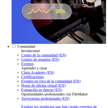
Comunidad
Involucrarse
Centro de la comunidad (EN)
Grupos de usuarios (EN)
Eventos
Aprender y crear
Claris Academy (EN)
Certificaciones
Eventos en vivo de la comunidad (EN)
Horas de oficina virtual (EN)
Formación en directo (EN)
Oportunidades profesionales con FileMaker
Trayectorias profesionales (EN)
Explore los productos que han creado expertos de