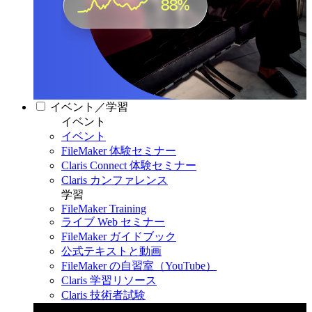
イベント／学習
イベント
イベント
FileMaker 体験セミナー
Claris Connect 体験セミナー
Claris カンファレンス
学習
FileMaker Training
ライブ Web セミナー
FileMaker ガイドブック
公式テキストと動画
FileMaker の自習室（YouTube）
Claris 学習リソース
Claris 技術者試験
Claris カンファレンス 2026
11月11日〜13日 東京・虎ノ