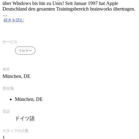
über Windows bis hin zu Unix! Seit Januar 1997 hat Apple
Deutschland den gesamten Trainingsbereich brainworks übertragen.
Filemaker
続きを読む
Seit 2000 autorisiertes Filemaker Training Center. Durchführung
diverser Filemaker Schulungen vom Einsteiger bis zum Entwickler.
サービス
リセラー
本社
München, DE
所在地
München, DE
言語
ドイツ語
スタッフの人数
1