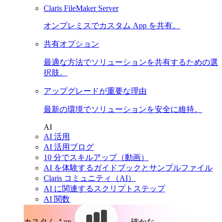
Claris FileMaker Server
オンプレミスでカスタム App を共有。
共有オプション
最適な方法でソリューションを共有するための選
択肢。
アップグレードが重要な理由
最新の環境でソリューションを安全に維持。
AI
AI 活用
AI 活用ブログ
10 分でスキルアップ（動画）
AI を体験するガイドブックとサンプルファイル
Claris コミュニティ（AI）
AI に関連するスクリプトステップ
AI 関数
カスタム App。
確かな