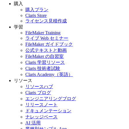
購入
購入プラン
Claris Store
ライセンス見積作成
学習
FileMaker Training
ライブ Web セミナー
FileMaker ガイドブック
公式テキストと動画
FileMaker の自習室
Claris 学習リソース
Claris 技術者試験
Claris Academy（英語）
リソース
リソースハブ
Claris ブログ
エンジニアリングブログ
リリースノート
ドキュメンテーション
ナレッジベース
AI 活用
業種別サンプル App