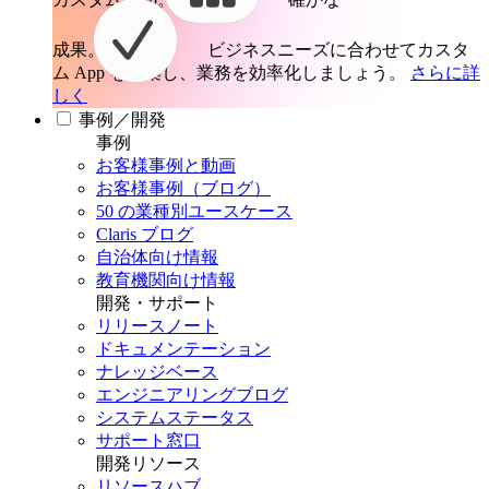
成果。
ビジネスニーズに合わせてカスタ
ム App を構築し、業務を効率化しましょう。
さらに詳
しく
事例／開発
事例
お客様事例と動画
お客様事例（ブログ）
50 の業種別ユースケース
Claris ブログ
自治体向け情報
教育機関向け情報
開発・サポート
リリースノート
ドキュメンテーション
ナレッジベース
エンジニアリングブログ
システムステータス
サポート窓口
開発リソース
リソースハブ