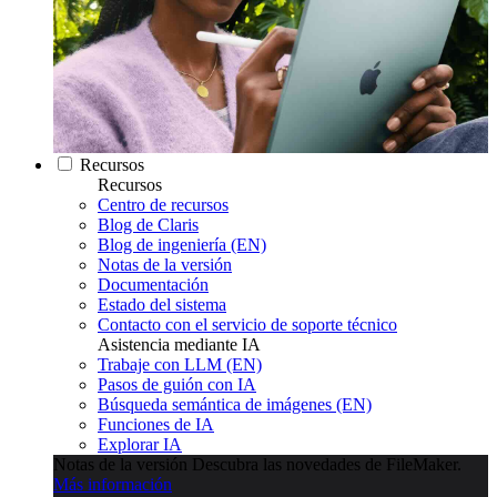
Recursos
Recursos
Centro de recursos
Blog de Claris
Blog de ingeniería (EN)
Notas de la versión
Documentación
Estado del sistema
Contacto con el servicio de soporte técnico
Asistencia mediante IA
Trabaje con LLM (EN)
Pasos de guión con IA
Búsqueda semántica de imágenes (EN)
Funciones de IA
Explorar IA
Notas de la versión
Descubra las novedades de FileMaker.
Más información