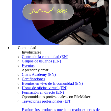
Comunidad
Involucrarse
Centro de la comunidad (EN)
Grupos de usuarios (EN)
Eventos
Aprender y crear
Claris Academy (EN)
Certificaciones
Eventos en vivo de la comunidad (EN)
Horas de oficina virtual (EN)
Formación en directo (EN)
Oportunidades profesionales con FileMaker
Trayectorias profesionales (EN)
Explore los productos que han creado expertos de