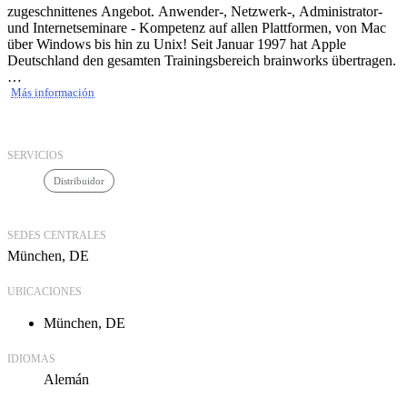
zugeschnittenes Angebot. Anwender-, Netzwerk-, Administrator-
und Internetseminare - Kompetenz auf allen Plattformen, von Mac
über Windows bis hin zu Unix! Seit Januar 1997 hat Apple
Deutschland den gesamten Trainingsbereich brainworks übertragen.
Filemaker
Más información
Seit 2000 autorisiertes Filemaker Training Center. Durchführung
diverser Filemaker Schulungen vom Einsteiger bis zum Entwickler.
SERVICIOS
Distribuidor
SEDES CENTRALES
München, DE
UBICACIONES
München, DE
IDIOMAS
Alemán