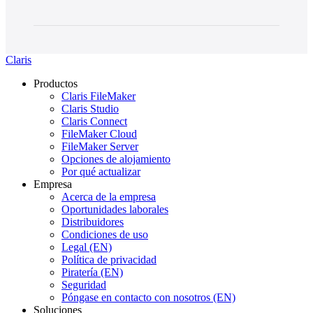
Claris
Productos
Claris FileMaker
Claris Studio
Claris Connect
FileMaker Cloud
FileMaker Server
Opciones de alojamiento
Por qué actualizar
Empresa
Acerca de la empresa
Oportunidades laborales
Distribuidores
Condiciones de uso
Legal (EN)
Política de privacidad
Piratería (EN)
Seguridad
Póngase en contacto con nosotros (EN)
Soluciones