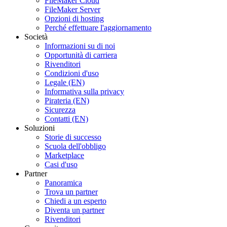
FileMaker Cloud
FileMaker Server
Opzioni di hosting
Perché effettuare l'aggiornamento
Società
Informazioni su di noi
Opportunità di carriera
Rivenditori
Condizioni d'uso
Legale (EN)
Informativa sulla privacy
Pirateria (EN)
Sicurezza
Contatti (EN)
Soluzioni
Storie di successo
Scuola dell'obbligo
Marketplace
Casi d'uso
Partner
Panoramica
Trova un partner
Chiedi a un esperto
Diventa un partner
Rivenditori