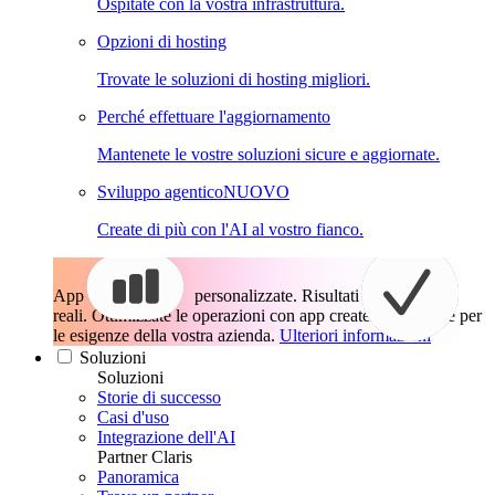
Ospitate con la vostra infrastruttura.
Opzioni di hosting
Trovate le soluzioni di hosting migliori.
Perché effettuare l'aggiornamento
Mantenete le vostre soluzioni sicure e aggiornate.
Sviluppo agentico
NUOVO
Create di più con l'AI al vostro fianco.
App
personalizzate. Risultati
reali.
Ottimizzate le operazioni con app create esattamente per
le esigenze della vostra azienda.
Ulteriori informazioni
Soluzioni
Soluzioni
Storie di successo
Casi d'uso
Integrazione dell'AI
Partner Claris
Panoramica