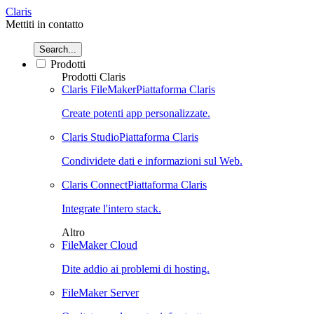
Claris
Mettiti in contatto
Search...
Prodotti
Prodotti Claris
Claris FileMaker
Piattaforma Claris
Create potenti app personalizzate.
Claris Studio
Piattaforma Claris
Condividete dati e informazioni sul Web.
Claris Connect
Piattaforma Claris
Integrate l'intero stack.
Altro
FileMaker Cloud
Dite addio ai problemi di hosting.
FileMaker Server