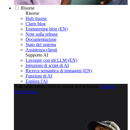
Risorse
Risorse
Hub risorse
Claris blog
Engineering blog (EN)
Note sulla release
Documentazione
Stato del sistema
Assistenza clienti
Supporto AI
Lavorare con gli LLM (EN)
Istruzioni di script di AI
Ricerca semantica di immagini (EN)
Funzioni di AI
Esplora l'AI
Note sulla release
Tutte le novità di FileMaker.
Ulteriori
informazioni