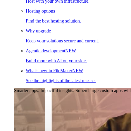
Host with your own infrastructure.
Hosting options
Find the best hosting solution.
Why upgrade
Keep your solutions secure and current.
Agentic development
NEW
Build more with AI on your side.
What's new in FileMaker
NEW
See the highlights of the latest release.
Smarter apps. Impactful insights.
Supercharge custom apps with