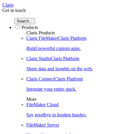
Claris
Get in touch
Search...
Products
Claris Products
Claris FileMaker
Claris Platform
Build powerful custom apps.
Claris Studio
Claris Platform
Share data and insights on the web.
Claris Connect
Claris Platform
Integrate your entire stack.
More
FileMaker Cloud
Say goodbye to hosting hassles.
FileMaker Server