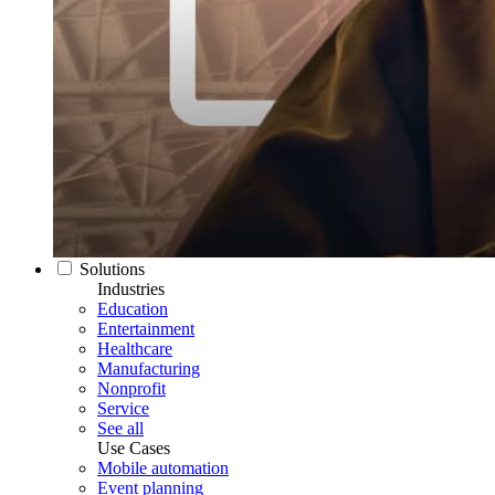
Solutions
Industries
Education
Entertainment
Healthcare
Manufacturing
Nonprofit
Service
See all
Use Cases
Mobile automation
Event planning