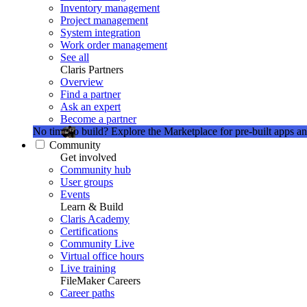
Inventory management
Project management
System integration
Work order management
See all
Claris Partners
Overview
Find a partner
Ask an expert
Become a partner
No time to build?
Explore the Marketplace for pre-built apps an
Community
Get involved
Community hub
User groups
Events
Learn & Build
Claris Academy
Certifications
Community Live
Virtual office hours
Live training
FileMaker Careers
Career paths