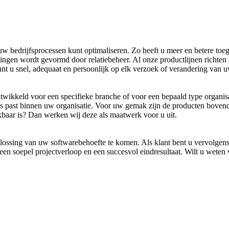
w bedrijfsprocessen kunt optimaliseren. Zo heeft u meer en betere toeg
en wordt gevormd door relatiebeheer. Al onze productlijnen richten zi
nt u snel, adequaat en persoonlijk op elk verzoek of verandering van uw
twikkeld voor een specifieke branche of voor een bepaald type organisatie
s past binnen uw organisatie. Voor uw gemak zijn de producten bovend
kbaar is? Dan werken wij deze als maatwerk voor u uit.
lossing van uw softwarebehoefte te komen. Als klant bent u vervolgens
en soepel projectverloop en een succesvol eindresultaat. Wilt u weten