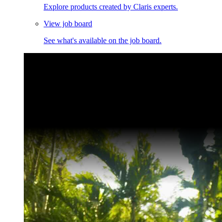
Explore products created by Claris experts.
View job board
See what's available on the job board.
Claris Community Live
Join our livestreams for inspiration and