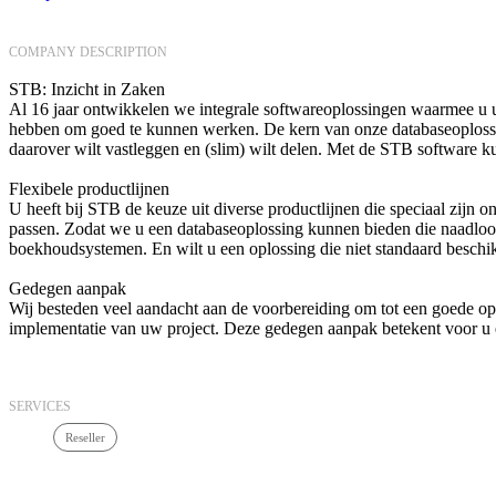
COMPANY DESCRIPTION
STB: Inzicht in Zaken
Al 16 jaar ontwikkelen we integrale softwareoplossingen waarmee u u
hebben om goed te kunnen werken. De kern van onze databaseoplossing
daarover wilt vastleggen en (slim) wilt delen. Met de STB software ku
Flexibele productlijnen
U heeft bij STB de keuze uit diverse productlijnen die speciaal zijn on
passen. Zodat we u een databaseoplossing kunnen bieden die naadloo
boekhoudsystemen. En wilt u een oplossing die niet standaard beschi
Gedegen aanpak
Wij besteden veel aandacht aan de voorbereiding om tot een goede op
implementatie van uw project. Deze gedegen aanpak betekent voor u e
SERVICES
Reseller