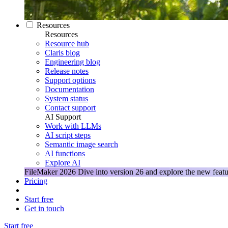
Resources
Resources
Resource hub
Claris blog
Engineering blog
Release notes
Support options
Documentation
System status
Contact support
AI Support
Work with LLMs
AI script steps
Semantic image search
AI functions
Explore AI
FileMaker 2026
Dive into version 26 and explore the new featu
Pricing
Start free
Get in touch
Start free