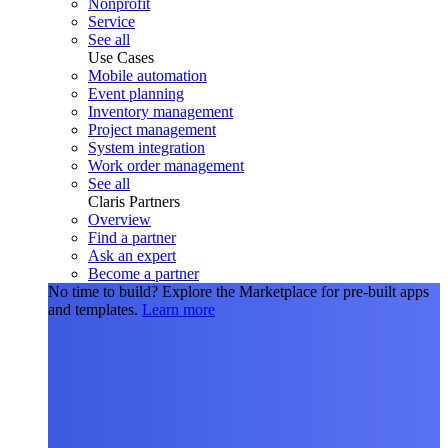
Nonprofit
Service
See all
Use Cases
Mobile automation
Event planning
Inventory management
Project management
System integration
Work order management
See all
Claris Partners
Overview
Find a partner
Ask an expert
Become a partner
No time to build?
Explore the Marketplace for pre-built apps
and templates.
Learn more