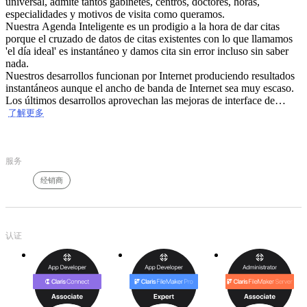
universal, admite tantos gabinetes, centros, doctores, horas,
especialidades y motivos de visita como queramos.
Nuestra Agenda Inteligente es un prodigio a la hora de dar citas
porque el cruzado de datos de citas existentes con lo que llamamos
'el día ideal' es instantáneo y damos cita sin error incluso sin saber
nada.
Nuestros desarrollos funcionan por Internet produciendo resultados
instantáneos aunque el ancho de banda de Internet sea muy escaso.
Los últimos desarrollos aprovechan las mejoras de interface de
usuario de FileMaker 12.
了解更多
Los botones de navegación superiores y la columna de acciones,
submenús e información permite que tu experiencia con Mac OS X
te familiarice con nuestro software.
服务
¿Sabes usar Mac OS X o usar un navegador?, pues entonces sabes
usar nuestro software.
经销商
认证