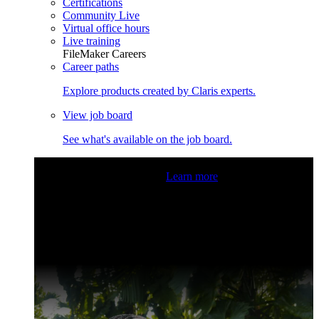
Certifications
Community Live
Virtual office hours
Live training
FileMaker Careers
Career paths
Explore products created by Claris experts.
View job board
See what's available on the job board.
Claris Community Live
Join our livestreams for inspiration
and boosting your dev skills.
Learn more