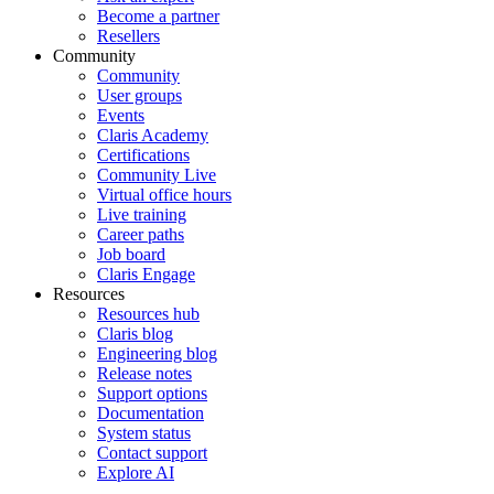
Become a partner
Resellers
Community
Community
User groups
Events
Claris Academy
Certifications
Community Live
Virtual office hours
Live training
Career paths
Job board
Claris Engage
Resources
Resources hub
Claris blog
Engineering blog
Release notes
Support options
Documentation
System status
Contact support
Explore AI