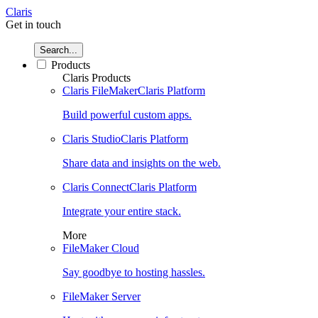
Claris
Get in touch
Search...
Products
Claris Products
Claris FileMaker
Claris Platform
Build powerful custom apps.
Claris Studio
Claris Platform
Share data and insights on the web.
Claris Connect
Claris Platform
Integrate your entire stack.
More
FileMaker Cloud
Say goodbye to hosting hassles.
FileMaker Server