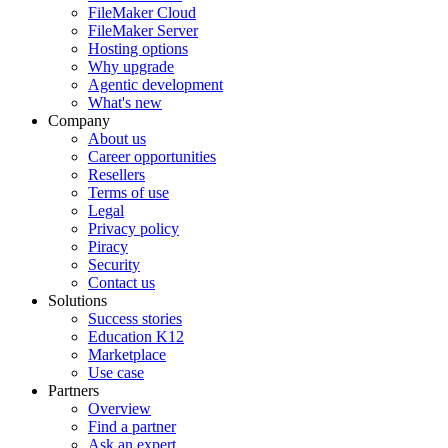
FileMaker Cloud
FileMaker Server
Hosting options
Why upgrade
Agentic development
What's new
Company
About us
Career opportunities
Resellers
Terms of use
Legal
Privacy policy
Piracy
Security
Contact us
Solutions
Success stories
Education K12
Marketplace
Use case
Partners
Overview
Find a partner
Ask an expert