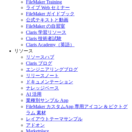
FileMaker Training
ライブ Web セミナー
FileMaker ガイドブック
公式テキストと動画
FileMaker の自習室
Claris 学習リソース
Claris 技術者試験
Claris Academy（英語）
リソース
リソースハブ
Claris ブログ
エンジニアリングブログ
リリースノート
ドキュメンテーション
ナレッジベース
AI 活用
業種別サンプル App
FileMaker カスタムApp 専用アイコン & ピクトグ
ラム 素材
レイアウトテーマサンプル
アドオン
Marketplace