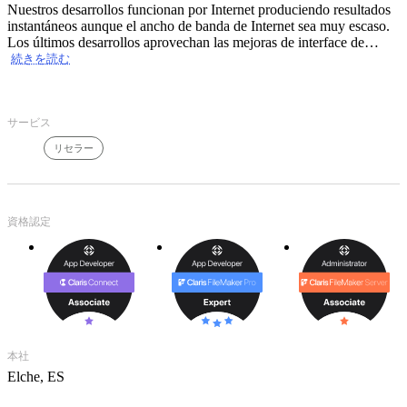
Nuestros desarrollos funcionan por Internet produciendo resultados
instantáneos aunque el ancho de banda de Internet sea muy escaso.
Los últimos desarrollos aprovechan las mejoras de interface de
usuario de FileMaker 12.
続きを読む
Los botones de navegación superiores y la columna de acciones,
submenús e información permite que tu experiencia con Mac OS X
te familiarice con nuestro software.
サービス
¿Sabes usar Mac OS X o usar un navegador?, pues entonces sabes
usar nuestro software.
リセラー
資格認定
本社
Elche, ES