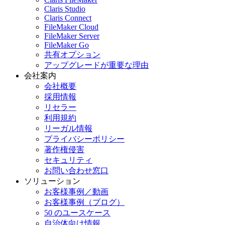
Claris Studio
Claris Connect
FileMaker Cloud
FileMaker Server
FileMaker Go
共有オプション
アップグレードが重要な理由
会社案内
会社概要
採用情報
リセラー
利用規約
リーガル情報
プライバシーポリシー
著作権侵害
セキュリティ
お問い合わせ窓口
ソリューション
お客様事例／動画
お客様事例（ブログ）
50 のユースケース
自治体向け情報