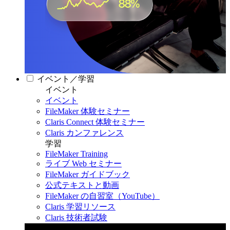
イベント／学習
イベント
イベント
FileMaker 体験セミナー
Claris Connect 体験セミナー
Claris カンファレンス
学習
FileMaker Training
ライブ Web セミナー
FileMaker ガイドブック
公式テキストと動画
FileMaker の自習室（YouTube）
Claris 学習リソース
Claris 技術者試験
Claris カンファレンス 2026
11月11日〜13日 東京・虎ノ