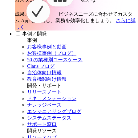
成果。
ビジネスニーズに合わせてカスタ
ム App を構築し、業務を効率化しましょう。
さらに詳
しく
事例／開発
事例
お客様事例と動画
お客様事例（ブログ）
50 の業種別ユースケース
Claris ブログ
自治体向け情報
教育機関向け情報
開発・サポート
リリースノート
ドキュメンテーション
ナレッジベース
エンジニアリングブログ
システムステータス
サポート窓口
開発リソース
リソースハブ