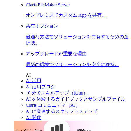
Claris FileMaker Server
オンプレミスでカスタム App を共有。
共有オプション
最適な方法でソリューションを共有するための選
択肢。
アップグレードが重要な理由
最新の環境でソリューションを安全に維持。
AI
AI 活用
AI 活用ブログ
10 分でスキルアップ（動画）
AI を体験するガイドブックとサンプルファイル
Claris コミュニティ（AI）
AI に関連するスクリプトステップ
AI 関数
カスタム App。
確かな