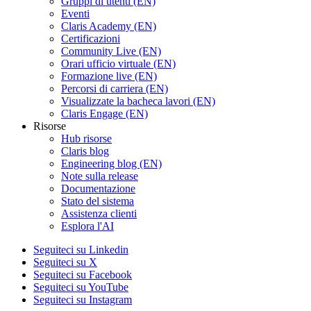
Gruppi di utenti (EN)
Eventi
Claris Academy (EN)
Certificazioni
Community Live (EN)
Orari ufficio virtuale (EN)
Formazione live (EN)
Percorsi di carriera (EN)
Visualizzate la bacheca lavori (EN)
Claris Engage (EN)
Risorse
Hub risorse
Claris blog
Engineering blog (EN)
Note sulla release
Documentazione
Stato del sistema
Assistenza clienti
Esplora l'AI
Seguiteci su Linkedin
Seguiteci su X
Seguiteci su Facebook
Seguiteci su YouTube
Seguiteci su Instagram