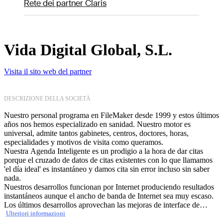
Rete dei partner Claris
Vida Digital Global, S.L.
Visita il sito web del partner
DESCRIZIONE DELLA SOCIETÀ
Nuestro personal programa en FileMaker desde 1999 y estos últimos
años nos hemos especializado en sanidad. Nuestro motor es
universal, admite tantos gabinetes, centros, doctores, horas,
especialidades y motivos de visita como queramos.
Nuestra Agenda Inteligente es un prodigio a la hora de dar citas
porque el cruzado de datos de citas existentes con lo que llamamos
'el día ideal' es instantáneo y damos cita sin error incluso sin saber
nada.
Nuestros desarrollos funcionan por Internet produciendo resultados
instantáneos aunque el ancho de banda de Internet sea muy escaso.
Los últimos desarrollos aprovechan las mejoras de interface de
usuario de FileMaker 12.
Ulteriori informazioni
Los botones de navegación superiores y la columna de acciones,