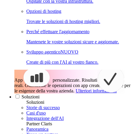
Ospitate con la vostra infrastruttura.
Opzioni di hosting
Trovate le soluzioni di hosting migliori.
Perché effettuare l'aggiornamento
Mantenete le vostre soluzioni sicure e aggiornate.
Sviluppo agentico
NUOVO
Create di più con l'AI al vostro fianco.
App
personalizzate. Risultati
reali.
Ottimizzate le operazioni con app create esattamente per
le esigenze della vostra azienda.
Ulteriori informazioni
Soluzioni
Soluzioni
Storie di successo
Casi d'uso
Integrazione dell'AI
Partner Claris
Panoramica