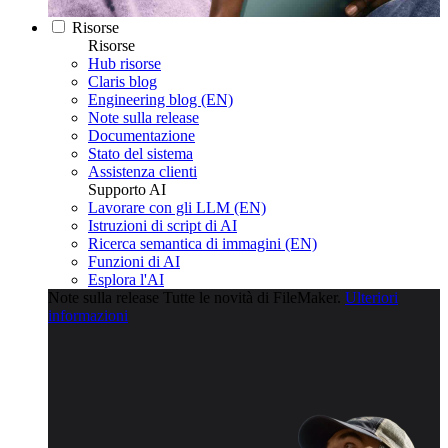
Risorse
Risorse
Hub risorse
Claris blog
Engineering blog (EN)
Note sulla release
Documentazione
Stato del sistema
Assistenza clienti
Supporto AI
Lavorare con gli LLM (EN)
Istruzioni di script di AI
Ricerca semantica di immagini (EN)
Funzioni di AI
Esplora l'AI
Note sulla release
Tutte le novità di FileMaker.
Ulteriori
informazioni