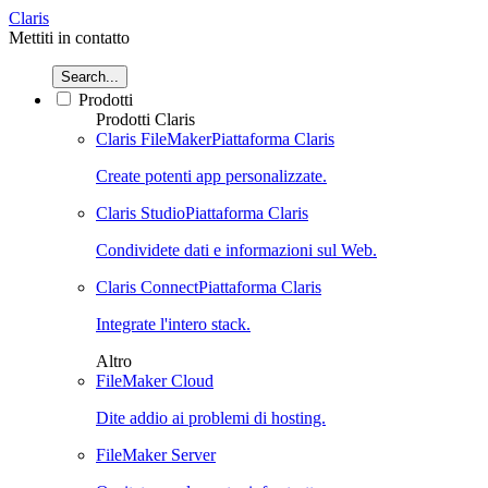
Claris
Mettiti in contatto
Search...
Prodotti
Prodotti Claris
Claris FileMaker
Piattaforma Claris
Create potenti app personalizzate.
Claris Studio
Piattaforma Claris
Condividete dati e informazioni sul Web.
Claris Connect
Piattaforma Claris
Integrate l'intero stack.
Altro
FileMaker Cloud
Dite addio ai problemi di hosting.
FileMaker Server