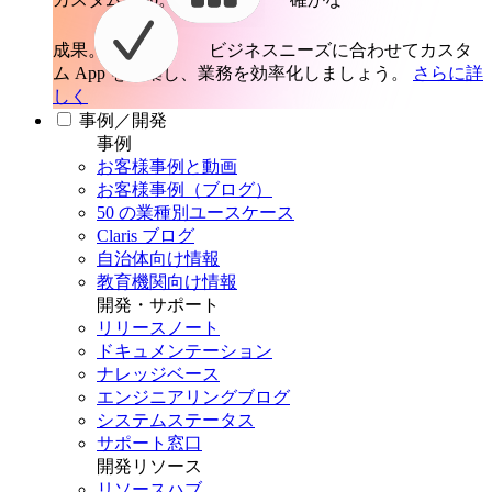
成果。
ビジネスニーズに合わせてカスタ
ム App を構築し、業務を効率化しましょう。
さらに詳
しく
事例／開発
事例
お客様事例と動画
お客様事例（ブログ）
50 の業種別ユースケース
Claris ブログ
自治体向け情報
教育機関向け情報
開発・サポート
リリースノート
ドキュメンテーション
ナレッジベース
エンジニアリングブログ
システムステータス
サポート窓口
開発リソース
リソースハブ