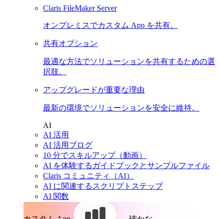
Claris FileMaker Server
オンプレミスでカスタム App を共有。
共有オプション
最適な方法でソリューションを共有するための選
択肢。
アップグレードが重要な理由
最新の環境でソリューションを安全に維持。
AI
AI 活用
AI 活用ブログ
10 分でスキルアップ（動画）
AI を体験するガイドブックとサンプルファイル
Claris コミュニティ（AI）
AI に関連するスクリプトステップ
AI 関数
カスタム App。
確かな