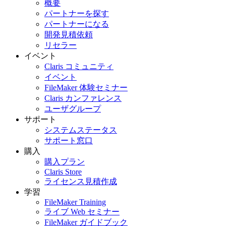
概要
パートナーを探す
パートナーになる
開発見積依頼
リセラー
イベント
Claris コミュニティ
イベント
FileMaker 体験セミナー
Claris カンファレンス
ユーザグループ
サポート
システムステータス
サポート窓口
購入
購入プラン
Claris Store
ライセンス見積作成
学習
FileMaker Training
ライブ Web セミナー
FileMaker ガイドブック