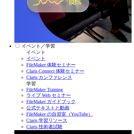
イベント／学習
イベント
イベント
FileMaker 体験セミナー
Claris Connect 体験セミナー
Claris カンファレンス
学習
FileMaker Training
ライブ Web セミナー
FileMaker ガイドブック
公式テキストと動画
FileMaker の自習室（YouTube）
Claris 学習リソース
Claris 技術者試験
Claris カンファレンス 2026
11月11日〜13日 東京・虎ノ