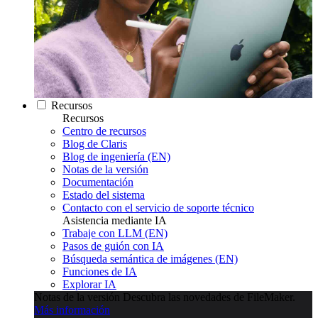
Recursos
Recursos
Centro de recursos
Blog de Claris
Blog de ingeniería (EN)
Notas de la versión
Documentación
Estado del sistema
Contacto con el servicio de soporte técnico
Asistencia mediante IA
Trabaje con LLM (EN)
Pasos de guión con IA
Búsqueda semántica de imágenes (EN)
Funciones de IA
Explorar IA
Notas de la versión
Descubra las novedades de FileMaker.
Más información