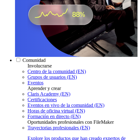
Comunidad
Involucrarse
Centro de la comunidad (EN)
Grupos de usuarios (EN)
Eventos
Aprender y crear
Claris Academy (EN)
Certificaciones
Eventos en vivo de la comunidad (EN)
Horas de oficina virtual (EN)
Formación en directo (EN)
Oportunidades profesionales con FileMaker
Trayectorias profesionales (EN)
Explore los productos que han creado expertos de