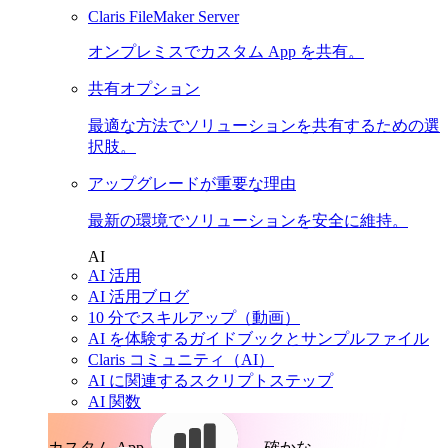
Claris FileMaker Server
オンプレミスでカスタム App を共有。
共有オプション
最適な方法でソリューションを共有するための選
択肢。
アップグレードが重要な理由
最新の環境でソリューションを安全に維持。
AI
AI 活用
AI 活用ブログ
10 分でスキルアップ（動画）
AI を体験するガイドブックとサンプルファイル
Claris コミュニティ（AI）
AI に関連するスクリプトステップ
AI 関数
カスタム App。
確かな