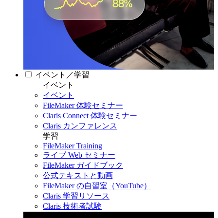
イベント／学習
イベント
イベント
FileMaker 体験セミナー
Claris Connect 体験セミナー
Claris カンファレンス
学習
FileMaker Training
ライブ Web セミナー
FileMaker ガイドブック
公式テキストと動画
FileMaker の自習室（YouTube）
Claris 学習リソース
Claris 技術者試験
Claris カンファレンス 2026
11月11日〜13日 東京・虎ノ