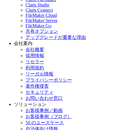
Claris Studio
Claris Connect
FileMaker Cloud
FileMaker Server
FileMaker Go
共有オプション
アップグレードが重要な理由
会社案内
会社概要
採用情報
リセラー
利用規約
リーガル情報
プライバシーポリシー
著作権侵害
セキュリティ
お問い合わせ窓口
ソリューション
お客様事例／動画
お客様事例（ブログ）
50 のユースケース
自治体向け情報