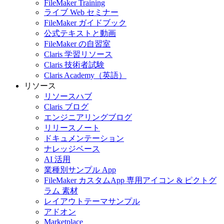
FileMaker Training
ライブ Web セミナー
FileMaker ガイドブック
公式テキストと動画
FileMaker の自習室
Claris 学習リソース
Claris 技術者試験
Claris Academy（英語）
リソース
リソースハブ
Claris ブログ
エンジニアリングブログ
リリースノート
ドキュメンテーション
ナレッジベース
AI 活用
業種別サンプル App
FileMaker カスタムApp 専用アイコン & ピクトグ
ラム 素材
レイアウトテーマサンプル
アドオン
Marketplace