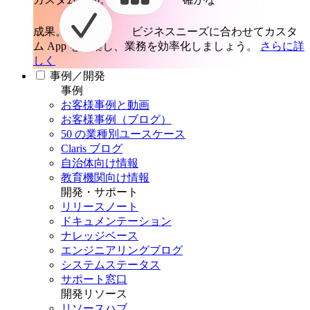
成果。
ビジネスニーズに合わせてカスタ
ム App を構築し、業務を効率化しましょう。
さらに詳
しく
事例／開発
事例
お客様事例と動画
お客様事例（ブログ）
50 の業種別ユースケース
Claris ブログ
自治体向け情報
教育機関向け情報
開発・サポート
リリースノート
ドキュメンテーション
ナレッジベース
エンジニアリングブログ
システムステータス
サポート窓口
開発リソース
リソースハブ