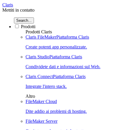
Claris
Mettiti in contatto
Search...
Prodotti
Prodotti Claris
Claris FileMaker
Piattaforma Claris
Create potenti app personalizzate.
Claris Studio
Piattaforma Claris
Condividete dati e informazioni sul Web.
Claris Connect
Piattaforma Claris
Integrate l'intero stack.
Altro
FileMaker Cloud
Dite addio ai problemi di hosting.
FileMaker Server