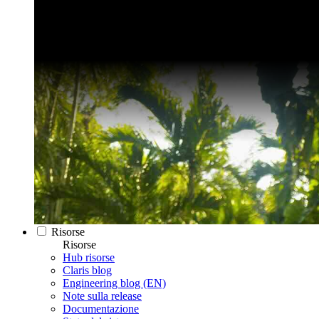
Risorse
Risorse
Hub risorse
Claris blog
Engineering blog (EN)
Note sulla release
Documentazione