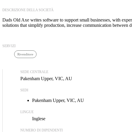
DESCRIZIONE DELLA SOCIETÀ
Dads Old Axe writes software to support small businesses, with experi
solutions that simplify production, increase communication between d
SERVIZI
Rivenditore
SEDE CENTRALE
Pakenham Upper, VIC, AU
SEDI
Pakenham Upper, VIC, AU
LINGUE
Inglese
NUMERO DI DIPENDENTI