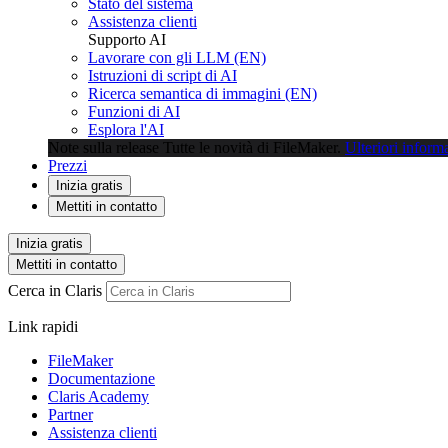
Stato del sistema
Assistenza clienti
Supporto AI
Lavorare con gli LLM (EN)
Istruzioni di script di AI
Ricerca semantica di immagini (EN)
Funzioni di AI
Esplora l'AI
Note sulla release
Tutte le novità di FileMaker.
Ulteriori inform
Prezzi
Inizia gratis
Mettiti in contatto
Inizia gratis
Mettiti in contatto
Cerca in Claris
Link rapidi
FileMaker
Documentazione
Claris Academy
Partner
Assistenza clienti