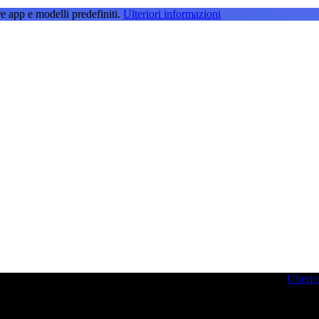
e app e modelli predefiniti.
Ulteriori informazioni
g per farvi ispirare e potenziare le vostre competenze di sviluppo.
Ulterio