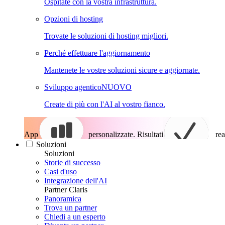
Ospitate con la vostra infrastruttura.
Opzioni di hosting
Trovate le soluzioni di hosting migliori.
Perché effettuare l'aggiornamento
Mantenete le vostre soluzioni sicure e aggiornate.
Sviluppo agentico
NUOVO
Create di più con l'AI al vostro fianco.
App
personalizzate. Risultati
rea
Soluzioni
Soluzioni
Storie di successo
Casi d'uso
Integrazione dell'AI
Partner Claris
Panoramica
Trova un partner
Chiedi a un esperto