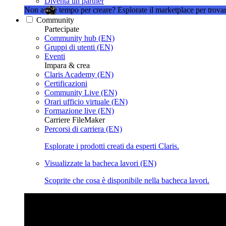
Diventa un partner
Non avete tempo per creare?
Esplorate il marketplace per trovar
Community
Partecipate
Community hub (EN)
Gruppi di utenti (EN)
Eventi
Impara & crea
Claris Academy (EN)
Certificazioni
Community Live (EN)
Orari ufficio virtuale (EN)
Formazione live (EN)
Carriere FileMaker
Percorsi di carriera (EN)
Esplorate i prodotti creati da esperti Claris.
Visualizzate la bacheca lavori (EN)
Scoprite che cosa è disponibile nella bacheca lavori.
Claris Community Live
Partecipate alle nostre dirette streamin