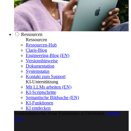
Ressourcen
Ressourcen
Ressourcen-Hub
Claris-Blog
Engineering-Blog (EN)
Versionshinweise
Dokumentation
Systemstatus
Kontakt zum Support
KI-Unterstützung
Mit LLMs arbeiten (EN)
KI-Scriptschritte
Semantische Bildsuche (EN)
KI-Funktionen
KI entdecken
Versionshinweise
Neue Funktionen in FileMaker.
Weitere
Infos