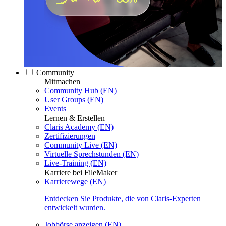
Community
Mitmachen
Community Hub (EN)
User Groups (EN)
Events
Lernen & Erstellen
Claris Academy (EN)
Zertifizierungen
Community Live (EN)
Virtuelle Sprechstunden (EN)
Live-Training (EN)
Karriere bei FileMaker
Karrierewege (EN)
Entdecken Sie Produkte, die von Claris-Experten
entwickelt wurden.
Jobbörse anzeigen (EN)