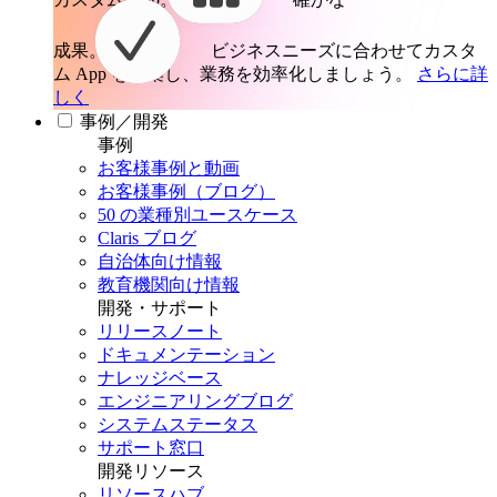
成果。
ビジネスニーズに合わせてカスタ
ム App を構築し、業務を効率化しましょう。
さらに詳
しく
事例／開発
事例
お客様事例と動画
お客様事例（ブログ）
50 の業種別ユースケース
Claris ブログ
自治体向け情報
教育機関向け情報
開発・サポート
リリースノート
ドキュメンテーション
ナレッジベース
エンジニアリングブログ
システムステータス
サポート窓口
開発リソース
リソースハブ