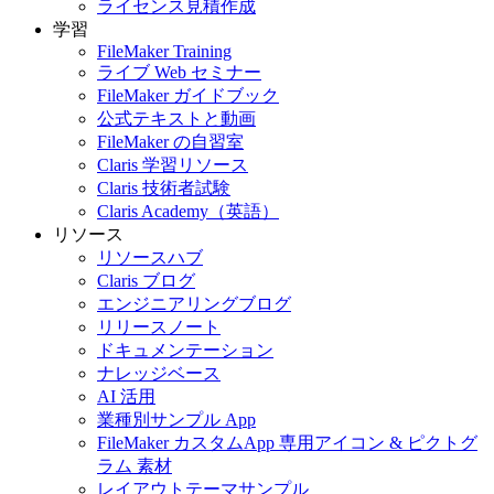
ライセンス見積作成
学習
FileMaker Training
ライブ Web セミナー
FileMaker ガイドブック
公式テキストと動画
FileMaker の自習室
Claris 学習リソース
Claris 技術者試験
Claris Academy（英語）
リソース
リソースハブ
Claris ブログ
エンジニアリングブログ
リリースノート
ドキュメンテーション
ナレッジベース
AI 活用
業種別サンプル App
FileMaker カスタムApp 専用アイコン & ピクトグ
ラム 素材
レイアウトテーマサンプル