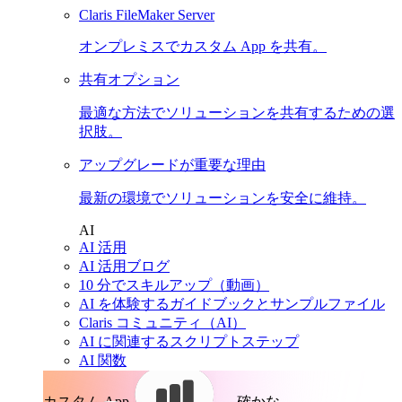
Claris FileMaker Server
オンプレミスでカスタム App を共有。
共有オプション
最適な方法でソリューションを共有するための選
択肢。
アップグレードが重要な理由
最新の環境でソリューションを安全に維持。
AI
AI 活用
AI 活用ブログ
10 分でスキルアップ（動画）
AI を体験するガイドブックとサンプルファイル
Claris コミュニティ（AI）
AI に関連するスクリプトステップ
AI 関数
カスタム App。
確かな