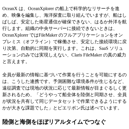
OceanX は、OceanXplorer の船上で科学的なリサーチを進
め、映像を編集し、海洋探査に取り組んでいますが、船はし
ばしば、安定した衛星通信が確保できない、はるか外洋を航
行します。組織の中央サーバーに接続できないときは、
OceanXplorer ではFileMaker のフルアプリケーションをオン
プレミス（オフライン）で稼働させ、安定した接続環境に戻
り次第、自動的に同期を実行します。これは、SaaS ソリュ
ーションのみでは実現しえない、Claris FileMaker の真の威力
と言えます。
全員が最新の情報に基づいて作業を行うことを可能にするの
は、こうした連携です。予測困難な環境条件が生じるなど、
遠征調査では現地の状況に応じて最新情報が目まぐるしく更
新されるため、「どうやって船全体を陸側と同期させ、全員
が状況を共有して同じデータセットで作業できるようにする
かが大きな課題でした」とピエリボン氏は述べています。
陸側と海側をほぼリアルタイムでつなぐ