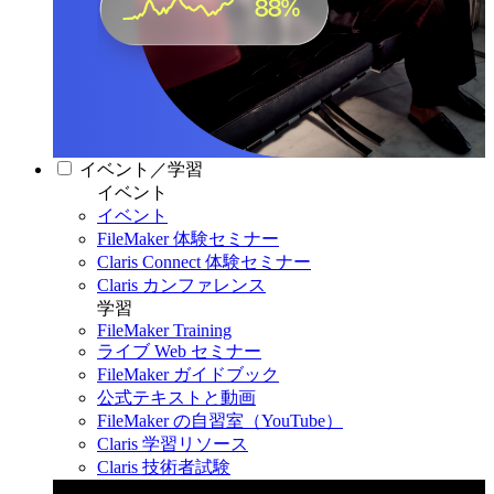
イベント／学習
イベント
イベント
FileMaker 体験セミナー
Claris Connect 体験セミナー
Claris カンファレンス
学習
FileMaker Training
ライブ Web セミナー
FileMaker ガイドブック
公式テキストと動画
FileMaker の自習室（YouTube）
Claris 学習リソース
Claris 技術者試験
Claris カンファレンス 2026
11月11日〜13日 東京・虎ノ