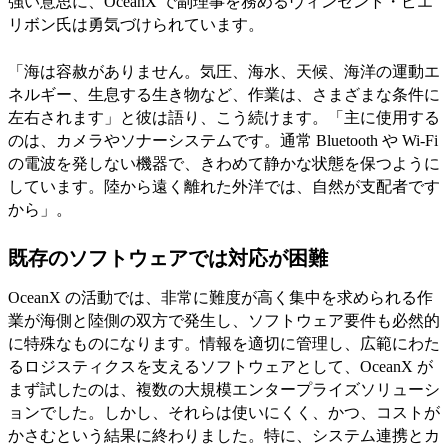
強い意思に、OceanX で副理事を務めるヴィンセント・ピエ
リボン氏は勇気づけられています。
「海は容赦がありません。気圧、海水、天候、海洋の運動エ
ネルギー、生息する生き物など、作業は、さまざまな条件に
左右されます」と彼は語り、こう続けます。「主に使用する
のは、カメラやソナーシステムです。通常 Bluetooth や Wi-Fi
の電波を発しない機器で、きわめて静かな状態を保つように
しています。陸から遠く離れた外洋では、自然が支配者です
から」。
既存のソフトウェアでは対応が困難
OceanX の活動では、非常に難度が高く集中を求められる作
業が海側と陸側の双方で発生し、ソフトウェア要件も必然的
に特殊なものになります。情報を適切に管理し、広範にわた
るロジスティクスを支えるソフトウェアとして、OceanX が
まず試したのは、複数の大規模エンタープライズソリューシ
ョンでした。しかし、それらは使いにくく、かつ、コストが
かさむという結果に終わりました。特に、システム連携とカ