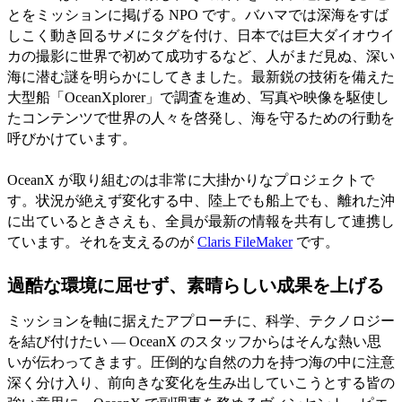
とをミッションに掲げる NPO です。バハマでは深海をすば
しこく動き回るサメにタグを付け、日本では巨大ダイオウイ
カの撮影に世界で初めて成功するなど、人がまだ見ぬ、深い
海に潜む謎を明らかにしてきました。最新鋭の技術を備えた
大型船「OceanXplorer」で調査を進め、写真や映像を駆使し
たコンテンツで世界の人々を啓発し、海を守るための行動を
呼びかけています。
OceanX が取り組むのは非常に大掛かりなプロジェクトで
す。状況が絶えず変化する中、陸上でも船上でも、離れた沖
に出ているときさえも、全員が最新の情報を共有して連携し
ています。それを支えるのが
Claris FileMaker
です。
過酷な環境に屈せず、素晴らしい成果を上げる
ミッションを軸に据えたアプローチに、科学、テクノロジー
を結び付けたい — OceanX のスタッフからはそんな熱い思
いが伝わってきます。圧倒的な自然の力を持つ海の中に注意
深く分け入り、前向きな変化を生み出していこうとする皆の