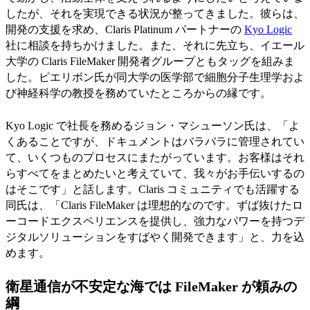
したが、それを実現できる状況が整ってきました。彼らは、
開発の支援を求め、Claris Platinum パートナーの
Kyo Logic
社に相談を持ちかけました。また、それに先立ち、イエール
大学の Claris FileMaker 開発者グループともタッグを組みま
した。ピエリボン氏が同大学の医学部で細胞分子生理学およ
び神経科学の教授を務めていたところからの縁です。
Kyo Logic で社長を務めるジョン・マシューソン氏は、「よ
くあることですが、ドキュメントはバラバラに管理されてい
て、いくつものプロセスにまたがっています。お客様はそれ
らすべてをまとめたいと考えていて、我々がお手伝いするの
はそこです」と話します。Claris コミュニティでも活躍する
同氏は、「Claris FileMaker は理想的なのです。ずば抜けたロ
ーコードエクスペリエンスを提供し、強力なパワーを持つデ
ジタルソリューションをすばやく開発できます」と、力を込
めます。
衛星通信が不安定な海では FileMaker が頼みの
綱