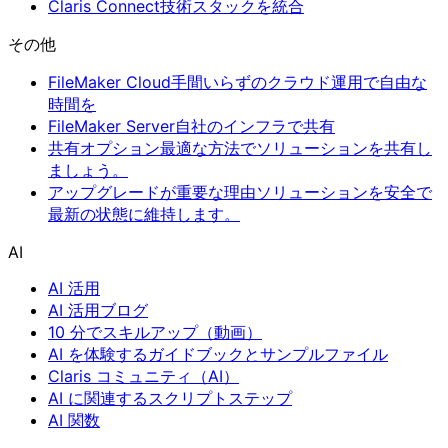
Claris Connect
技術スタックを統合
その他
FileMaker Cloud
手間いらずのクラウド運用で自由な
時間を
FileMaker Server
自社のインフラで共有
共有オプション
最適な方法でソリューションを共有し
ましょう。
アップグレードが重要な理由
ソリューションを安全で
最新の状態に維持します。
AI
AI 活用
AI 活用ブログ
10 分でスキルアップ（動画）
AI を体験するガイドブックとサンプルファイル
Claris コミュニティ（AI）
AI に関連するスクリプトステップ
AI 関数