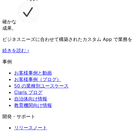
確かな
成果。
ビジネスニーズに合わせて構築されたカスタム App で業務
続きを読む
›
事例
お客様事例と動画
お客様事例（ブログ）
50 の業種別ユースケース
Claris ブログ
自治体向け情報
教育機関向け情報
開発・サポート
リリースノート