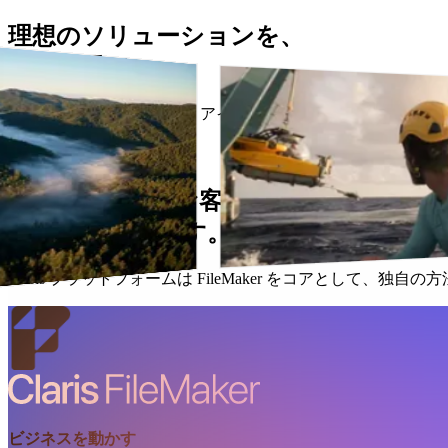
理想のソリューションを、
自分の手で。
「あったらいいな」というアイデアを、現実にする。Claris
無料で始める
問い合わせる
Claris 製品は、お客様の仕事を
しっかり支えます。
Claris プラットフォームは FileMaker をコアとして
ビジネスを動かす