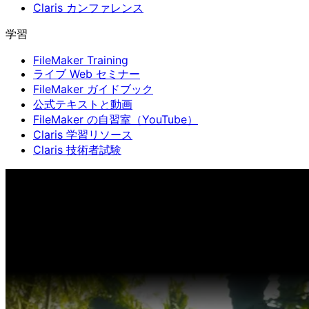
Claris カンファレンス
学習
FileMaker Training
ライブ Web セミナー
FileMaker ガイドブック
公式テキストと動画
FileMaker の自習室（YouTube）
Claris 学習リソース
Claris 技術者試験
Claris カンファレンス
11月11日〜13日 東京・虎ノ門ヒル