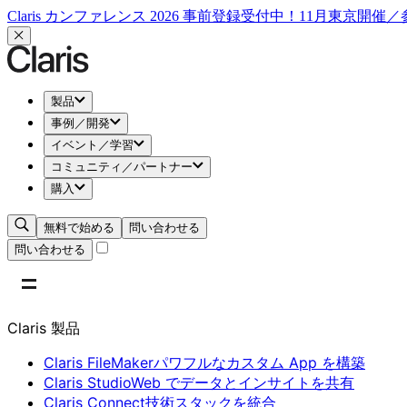
Claris カンファレンス 2026 事前登録受付中！11月東京開催
製品
事例／開発
イベント／学習
コミュニティ／パートナー
購入
無料で始める
問い合わせる
問い合わせる
Claris 製品
Claris FileMaker
パワフルなカスタム App を構築
Claris Studio
Web でデータとインサイトを共有
Claris Connect
技術スタックを統合