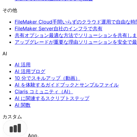
その他
FileMaker Cloud
手間いらずのクラウド運用で自由な時
FileMaker Server
自社のインフラで共有
共有オプション
最適な方法でソリューションを共有しま
アップグレードが重要な理由
ソリューションを安全で最
AI
AI 活用
AI 活用ブログ
10 分でスキルアップ（動画）
AI を体験するガイドブックとサンプルファイル
Claris コミュニティ（AI）
AI に関連するスクリプトステップ
AI 関数
カスタム
App。