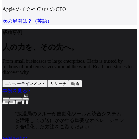
Apple の子会社 Claris の CEO
次の展開は？（英語）
成功事例
人の力を、その先へ。
From small businesses to large enterprises, Claris is trusted by
millions of problem solvers around the world. Read their stories to
discover why.
エンターテインメント
リサーチ
輸送
事例を見る
“
放送局のクルーが自動化ツールと統合システム
を活用して放送にかかわる重要なオペレーション
を合理化した方法をご覧ください。
”
事例を読む