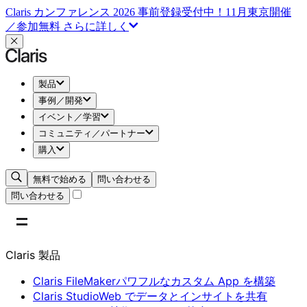
Claris カンファレンス 2026 事前登録受付中！11月東京開催
／参加無料
さらに詳しく
製品
事例／開発
イベント／学習
コミュニティ／パートナー
購入
無料で始める
問い合わせる
問い合わせる
Claris 製品
Claris FileMaker
パワフルなカスタム App を構築
Claris Studio
Web でデータとインサイトを共有