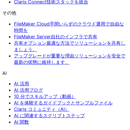
Claris Connect
技術スタックを統合
その他
FileMaker Cloud
手間いらずのクラウド運用で自由な
時間を
FileMaker Server
自社のインフラで共有
共有オプション
最適な方法でソリューションを共有し
ましょう。
アップグレードが重要な理由
ソリューションを安全で
最新の状態に維持します。
AI
AI 活用
AI 活用ブログ
10 分でスキルアップ（動画）
AI を体験するガイドブックとサンプルファイル
Claris コミュニティ（AI）
AI に関連するスクリプトステップ
AI 関数