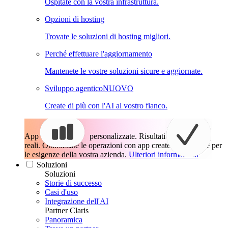
Ospitate con la vostra infrastruttura.
Opzioni di hosting
Trovate le soluzioni di hosting migliori.
Perché effettuare l'aggiornamento
Mantenete le vostre soluzioni sicure e aggiornate.
Sviluppo agentico
NUOVO
Create di più con l'AI al vostro fianco.
App
personalizzate. Risultati
reali.
Ottimizzate le operazioni con app create esattamente per
le esigenze della vostra azienda.
Ulteriori informazioni
Soluzioni
Soluzioni
Storie di successo
Casi d'uso
Integrazione dell'AI
Partner Claris
Panoramica