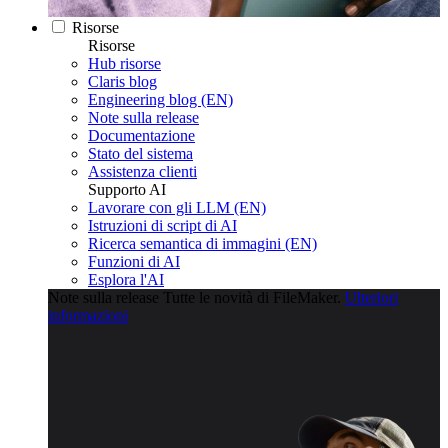
Risorse
Risorse
Hub risorse
Claris blog
Engineering blog (EN)
Note sulla release
Documentazione
Stato del sistema
Assistenza clienti
Supporto AI
Lavorare con gli LLM (EN)
Istruzioni di script di AI
Ricerca semantica di immagini (EN)
Funzioni di AI
Esplora l'AI
Note sulla release
Tutte le novità di FileMaker.
Ulteriori
informazioni