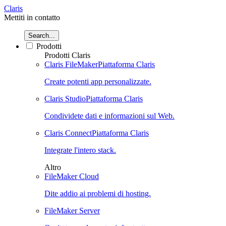
Claris
Mettiti in contatto
Search...
Prodotti
Prodotti Claris
Claris FileMaker
Piattaforma Claris
Create potenti app personalizzate.
Claris Studio
Piattaforma Claris
Condividete dati e informazioni sul Web.
Claris Connect
Piattaforma Claris
Integrate l'intero stack.
Altro
FileMaker Cloud
Dite addio ai problemi di hosting.
FileMaker Server