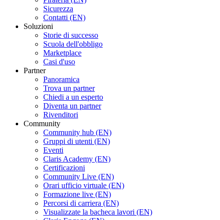
Sicurezza
Contatti (EN)
Soluzioni
Storie di successo
Scuola dell'obbligo
Marketplace
Casi d'uso
Partner
Panoramica
Trova un partner
Chiedi a un esperto
Diventa un partner
Rivenditori
Community
Community hub (EN)
Gruppi di utenti (EN)
Eventi
Claris Academy (EN)
Certificazioni
Community Live (EN)
Orari ufficio virtuale (EN)
Formazione live (EN)
Percorsi di carriera (EN)
Visualizzate la bacheca lavori (EN)