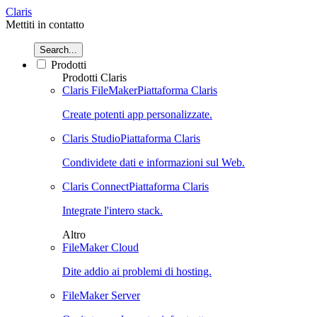
Claris
Mettiti in contatto
Search...
Prodotti
Prodotti Claris
Claris FileMaker
Piattaforma Claris
Create potenti app personalizzate.
Claris Studio
Piattaforma Claris
Condividete dati e informazioni sul Web.
Claris Connect
Piattaforma Claris
Integrate l'intero stack.
Altro
FileMaker Cloud
Dite addio ai problemi di hosting.
FileMaker Server