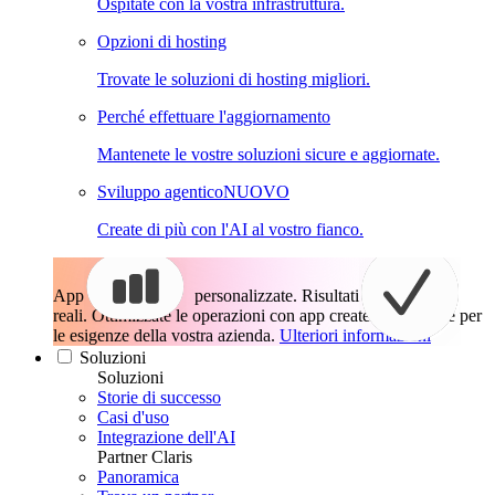
Ospitate con la vostra infrastruttura.
Opzioni di hosting
Trovate le soluzioni di hosting migliori.
Perché effettuare l'aggiornamento
Mantenete le vostre soluzioni sicure e aggiornate.
Sviluppo agentico
NUOVO
Create di più con l'AI al vostro fianco.
App
personalizzate. Risultati
reali.
Ottimizzate le operazioni con app create esattamente per
le esigenze della vostra azienda.
Ulteriori informazioni
Soluzioni
Soluzioni
Storie di successo
Casi d'uso
Integrazione dell'AI
Partner Claris
Panoramica