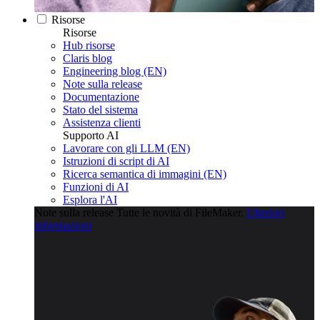
Risorse
Risorse
Hub risorse
Claris blog
Engineering blog (EN)
Note sulla release
Documentazione
Stato del sistema
Assistenza clienti
Supporto AI
Lavorare con gli LLM (EN)
Istruzioni di script di AI
Ricerca semantica di immagini (EN)
Funzioni di AI
Esplora l'AI
Note sulla release
Tutte le novità di FileMaker.
Ulteriori
informazioni