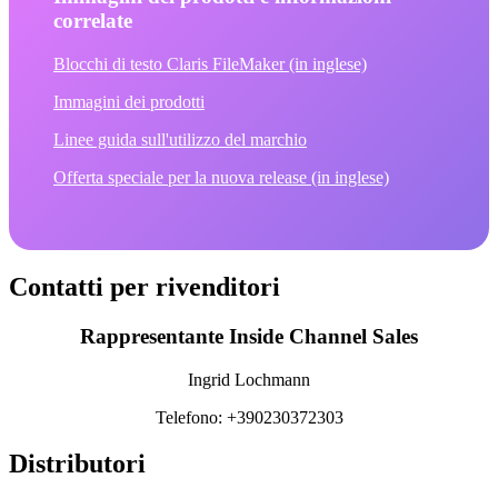
correlate
Blocchi di testo Claris FileMaker (in inglese)
Immagini dei prodotti
Linee guida sull'utilizzo del marchio
Offerta speciale per la nuova release (in inglese)
Contatti per rivenditori
Rappresentante Inside Channel Sales
Ingrid Lochmann
Telefono: +390230372303
Distributori