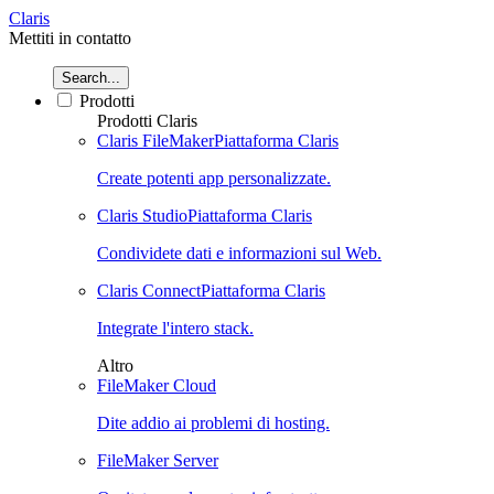
Claris
Mettiti in contatto
Search...
Prodotti
Prodotti Claris
Claris FileMaker
Piattaforma Claris
Create potenti app personalizzate.
Claris Studio
Piattaforma Claris
Condividete dati e informazioni sul Web.
Claris Connect
Piattaforma Claris
Integrate l'intero stack.
Altro
FileMaker Cloud
Dite addio ai problemi di hosting.
FileMaker Server