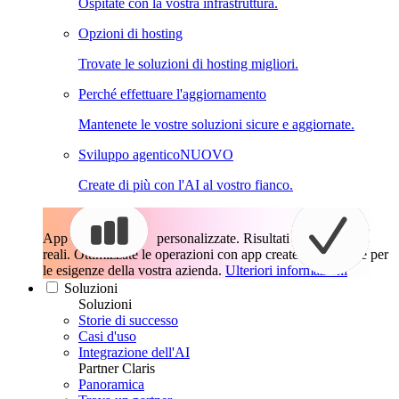
Ospitate con la vostra infrastruttura.
Opzioni di hosting
Trovate le soluzioni di hosting migliori.
Perché effettuare l'aggiornamento
Mantenete le vostre soluzioni sicure e aggiornate.
Sviluppo agentico
NUOVO
Create di più con l'AI al vostro fianco.
App
personalizzate. Risultati
reali.
Ottimizzate le operazioni con app create esattamente per
le esigenze della vostra azienda.
Ulteriori informazioni
Soluzioni
Soluzioni
Storie di successo
Casi d'uso
Integrazione dell'AI
Partner Claris
Panoramica