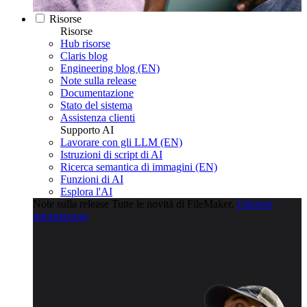
Risorse
Risorse
Hub risorse
Claris blog
Engineering blog (EN)
Note sulla release
Documentazione
Stato del sistema
Assistenza clienti
Supporto AI
Lavorare con gli LLM (EN)
Istruzioni di script di AI
Ricerca semantica di immagini (EN)
Funzioni di AI
Esplora l'AI
Note sulla release
Tutte le novità di FileMaker.
Ulteriori
informazioni