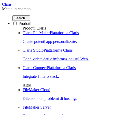
Claris
Mettiti in contatto
Search...
Prodotti
Prodotti Claris
Claris FileMaker
Piattaforma Claris
Create potenti app personalizzate.
Claris Studio
Piattaforma Claris
Condividete dati e informazioni sul Web.
Claris Connect
Piattaforma Claris
Integrate l'intero stack.
Altro
FileMaker Cloud
Dite addio ai problemi di hosting.
FileMaker Server