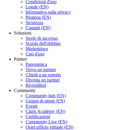
Condizioni d'uso
Legale (EN)
Informativa sulla privacy
Pirateria (EN)
Sicurezza
Contatti (EN)
Soluzioni
Storie di successo
Scuola dell'obbligo
Marketplace
Casi d'uso
Partner
Panoramica
Trova un partner
Chiedi a un esperto
Diventa un partner
Rivenditori
Community
Community hub (EN)
Gruppi di utenti (EN)
Eventi
Claris Academy (EN)
Certificazioni
Community Live (EN)
Orari ufficio virtuale (EN)