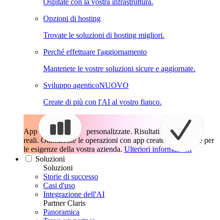
Ospitate con la vostra infrastruttura.
Opzioni di hosting
Trovate le soluzioni di hosting migliori.
Perché effettuare l'aggiornamento
Mantenete le vostre soluzioni sicure e aggiornate.
Sviluppo agentico
NUOVO
Create di più con l'AI al vostro fianco.
App
personalizzate. Risultati
reali.
Ottimizzate le operazioni con app create esattamente per
le esigenze della vostra azienda.
Ulteriori informazioni
Soluzioni
Soluzioni
Storie di successo
Casi d'uso
Integrazione dell'AI
Partner Claris
Panoramica