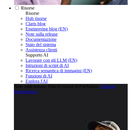
Risorse
Risorse
Hub risorse
Claris blog
Engineering blog (EN)
Note sulla release
Documentazione
Stato del sistema
Assistenza clienti
Supporto AI
Lavorare con gli LLM (EN)
Istruzioni di script di AI
Ricerca semantica di immagini (EN)
Funzioni di AI
Esplora l'AI
Note sulla release
Tutte le novità di FileMaker.
Ulteriori
informazioni