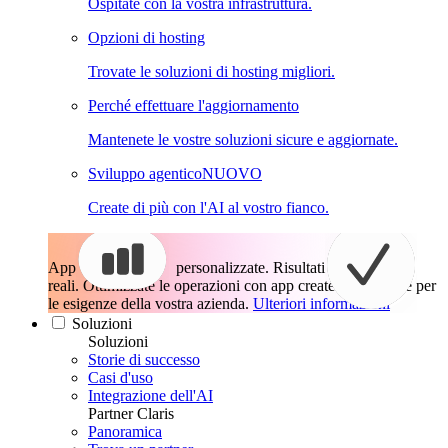
Ospitate con la vostra infrastruttura.
Opzioni di hosting
Trovate le soluzioni di hosting migliori.
Perché effettuare l'aggiornamento
Mantenete le vostre soluzioni sicure e aggiornate.
Sviluppo agentico
NUOVO
Create di più con l'AI al vostro fianco.
App
personalizzate. Risultati
reali.
Ottimizzate le operazioni con app create esattamente per
le esigenze della vostra azienda.
Ulteriori informazioni
Soluzioni
Soluzioni
Storie di successo
Casi d'uso
Integrazione dell'AI
Partner Claris
Panoramica