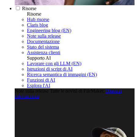
Risorse
Risorse
Hub risorse
Claris blog
Engineering blog (EN)
Note sulla release
Documentazione
Stato del sistema
Assistenza clienti
Supporto AI
Lavorare con gli LLM (EN)
Istruzioni di script di AI
Ricerca semantica di immagini (EN)
Funzioni di AI
Esplora l'AI
Note sulla release
Tutte le novità di FileMaker.
Ulteriori
informazioni