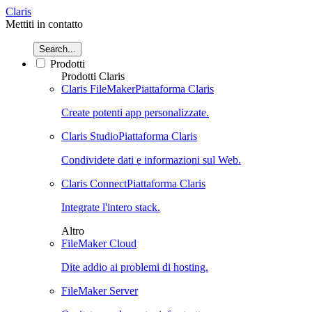
Claris
Mettiti in contatto
Search...
Prodotti
Prodotti Claris
Claris FileMaker
Piattaforma Claris
Create potenti app personalizzate.
Claris Studio
Piattaforma Claris
Condividete dati e informazioni sul Web.
Claris Connect
Piattaforma Claris
Integrate l'intero stack.
Altro
FileMaker Cloud
Dite addio ai problemi di hosting.
FileMaker Server