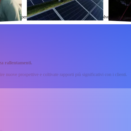
oi.
p aziendali personalizzate che vi offrono la libertà di risolvere i proble
za rallentamenti.
ire nuove prospettive e coltivate rapporti più significativi con i clienti.