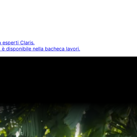
 esperti Claris.
è disponibile nella bacheca lavori.
e streaming per farvi ispirare e potenziare le vostre compet