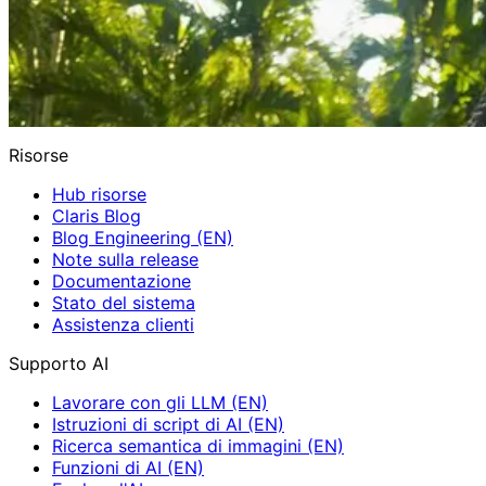
Risorse
Hub risorse
Claris Blog
Blog Engineering (EN)
Note sulla release
Documentazione
Stato del sistema
Assistenza clienti
Supporto AI
Lavorare con gli LLM (EN)
Istruzioni di script di AI (EN)
Ricerca semantica di immagini (EN)
Funzioni di AI (EN)