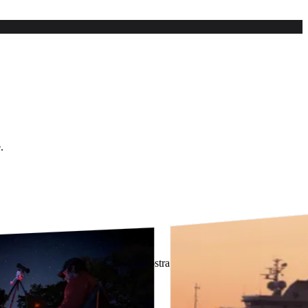
.
 siano in grado di evolvere con la vostra azienda.