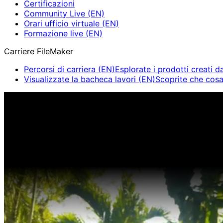
Certificazioni
Community Live (EN)
Orari ufficio virtuale (EN)
Formazione live (EN)
Carriere FileMaker
Percorsi di carriera (EN)
Esplorate i prodotti creati da
Visualizzate la bacheca lavori (EN)
Scoprite che cosa 
Claris Community Live (EN)
Partecipate alle nostre dirett