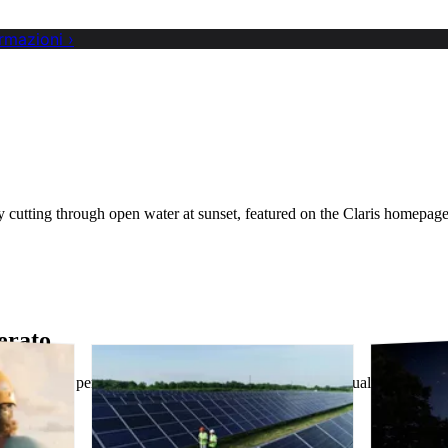
ormazioni
›
y cutting through open water at sunset, featured on the Claris homepage
erato.
i creare app personalizzate che rispondano alle vostre attuali esigenze e