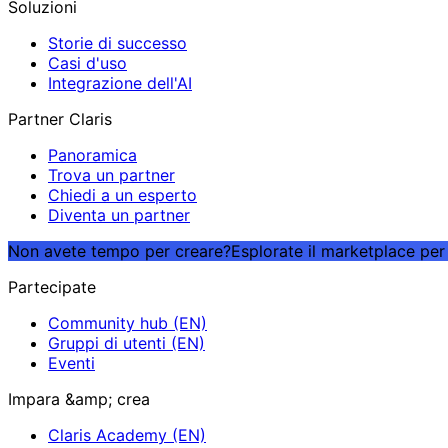
Soluzioni
Storie di successo
Casi d'uso
Integrazione dell'AI
Partner Claris
Panoramica
Trova un partner
Chiedi a un esperto
Diventa un partner
Non avete tempo per creare?
Esplorate il marketplace per 
Partecipate
Community hub (EN)
Gruppi di utenti (EN)
Eventi
Impara &amp; crea
Claris Academy (EN)