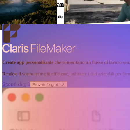
Il nostro team di campioni lavora quanto v
Con al centro FileMaker, la piattaforma Claris vi consente di creare ap
Create app personalizzate che consentano un flusso di lavoro sen
Rendete il vostro team più efficiente, utilizzate i dati aziendali per forn
Scopri di più
Provatelo gratis