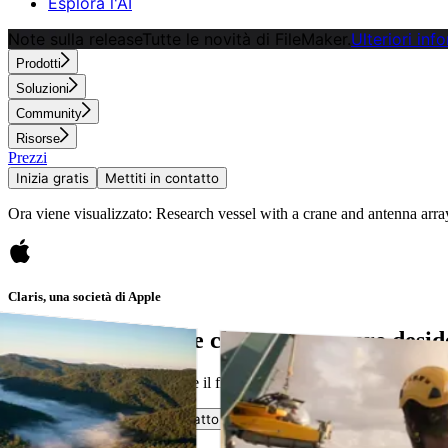
Esplora l'AI
Note sulla release
Tutte le novità di FileMaker.
Ulteriori inf
Prodotti
Soluzioni
Community
Risorse
Prezzi
Inizia gratis
Mettiti in contatto
Ora viene visualizzato: Research vessel with a crane and antenna arra
Claris, una società di Apple
Create la soluzione che avete sempre desid
Avete idee su come migliorare il flusso di lavoro? Claris vi consente d
Inizia gratis
Mettiti in contatto