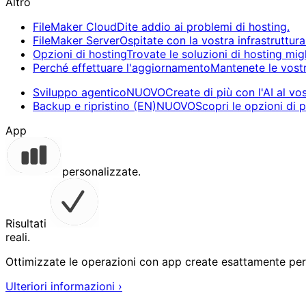
Altro
FileMaker Cloud
Dite addio ai problemi di hosting.
FileMaker Server
Ospitate con la vostra infrastruttura
Opzioni di hosting
Trovate le soluzioni di hosting migl
Perché effettuare l'aggiornamento
Mantenete le vostr
Sviluppo agentico
NUOVO
Create di più con l'AI al vo
Backup e ripristino (EN)
NUOVO
Scopri le opzioni di 
App
personalizzate.
Risultati
reali.
Ottimizzate le operazioni con app create esattamente per 
Ulteriori informazioni
›