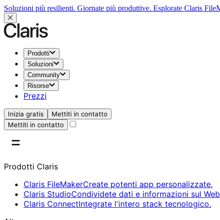
Soluzioni più resilienti. Giornate più produttive.
Esplorate Claris Fil
Prodotti
Soluzioni
Community
Risorse
Prezzi
Inizia gratis
Mettiti in contatto
Mettiti in contatto
Prodotti Claris
Claris FileMaker
Create potenti app personalizzate.
Claris Studio
Condividete dati e informazioni sul Web
Claris Connect
Integrate l'intero stack tecnologico.