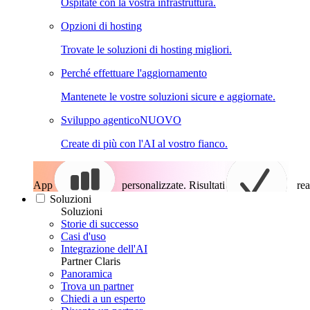
Ospitate con la vostra infrastruttura.
Opzioni di hosting
Trovate le soluzioni di hosting migliori.
Perché effettuare l'aggiornamento
Mantenete le vostre soluzioni sicure e aggiornate.
Sviluppo agentico
NUOVO
Create di più con l'AI al vostro fianco.
App
personalizzate. Risultati
rea
Soluzioni
Soluzioni
Storie di successo
Casi d'uso
Integrazione dell'AI
Partner Claris
Panoramica
Trova un partner
Chiedi a un esperto