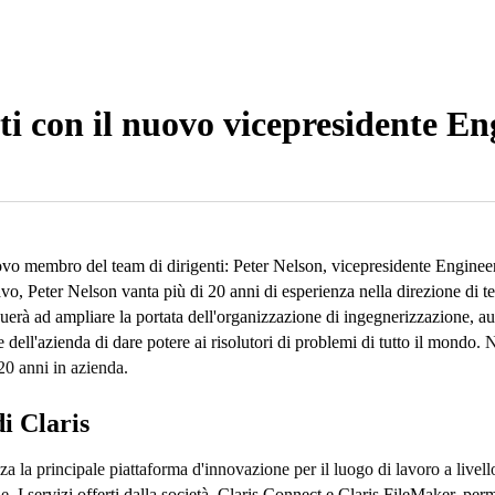
nti con il nuovo vicepresidente En
ovo membro del team di dirigenti: Peter Nelson, vicepresidente Engineer
o, Peter Nelson vanta più di 20 anni di esperienza nella direzione di t
uerà ad ampliare la portata dell'organizzazione di ingegnerizzazione, aum
e dell'azienda di dare potere ai risolutori di problemi di tutto il mondo
. 
 20 anni in azienda.
i Claris
zza la principale piattaforma d'innovazione per il luogo di lavoro a liv
ne.
I servizi offerti dalla società, Claris Connect e Claris FileMaker, perm