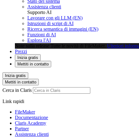
Stato del sistema
Assistenza clienti
Supporto AI
Lavorare con gli LLM (EN)
Istruzioni di script di AI
Ricerca semantica di immagini (EN)
Funzioni di AI
Esplora l'AI
Note sulla release
Tutte le novità di FileMaker.
Ulteriori inform
Prezzi
Inizia gratis
Mettiti in contatto
Inizia gratis
Mettiti in contatto
Cerca in Claris
Link rapidi
FileMaker
Documentazione
Claris Academy
Partner
Assistenza clienti