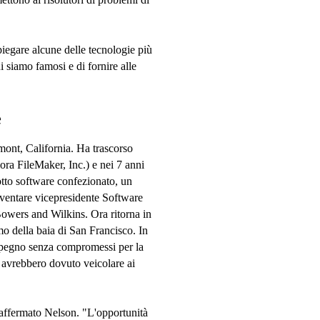
iegare alcune delle tecnologie più
ui siamo famosi e di fornire alle
e
ont, California. Ha trascorso
llora FileMaker, Inc.) e nei 7 anni
dotto software confezionato, un
iventare vicepresidente Software
owers and Wilkins. Ora ritorna in
o della baia di San Francisco. In
impegno senza compromessi per la
e avrebbero dovuto veicolare ai
a affermato Nelson. "L'opportunità