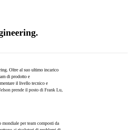
gineering.
ing. Oltre al suo ultimo incarico
eam di prodotto e
entare il livello tecnico e
Nelson prende il posto di Frank Lu,
ello mondiale per team composti da
ettono ai risolutori di problemi di