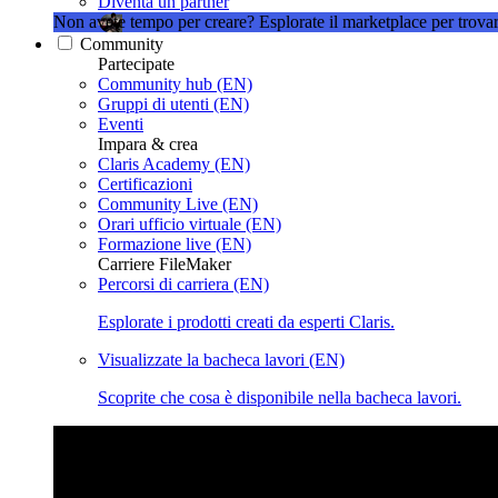
Diventa un partner
Non avete tempo per creare?
Esplorate il marketplace per trovar
Community
Partecipate
Community hub (EN)
Gruppi di utenti (EN)
Eventi
Impara & crea
Claris Academy (EN)
Certificazioni
Community Live (EN)
Orari ufficio virtuale (EN)
Formazione live (EN)
Carriere FileMaker
Percorsi di carriera (EN)
Esplorate i prodotti creati da esperti Claris.
Visualizzate la bacheca lavori (EN)
Scoprite che cosa è disponibile nella bacheca lavori.
Claris Community Live
Partecipate alle nostre dirette streamin