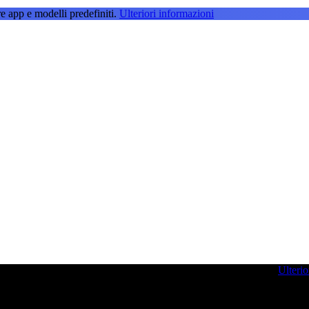
e app e modelli predefiniti.
Ulteriori informazioni
g per farvi ispirare e potenziare le vostre competenze di sviluppo.
Ulterio