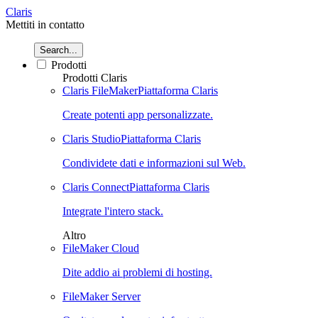
Claris
Mettiti in contatto
Search...
Prodotti
Prodotti Claris
Claris FileMaker
Piattaforma Claris
Create potenti app personalizzate.
Claris Studio
Piattaforma Claris
Condividete dati e informazioni sul Web.
Claris Connect
Piattaforma Claris
Integrate l'intero stack.
Altro
FileMaker Cloud
Dite addio ai problemi di hosting.
FileMaker Server