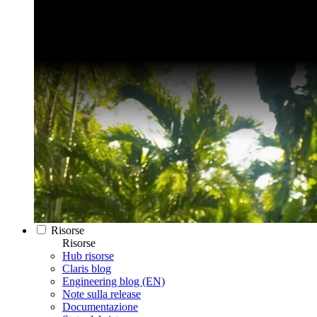
Risorse
Risorse
Hub risorse
Claris blog
Engineering blog (EN)
Note sulla release
Documentazione