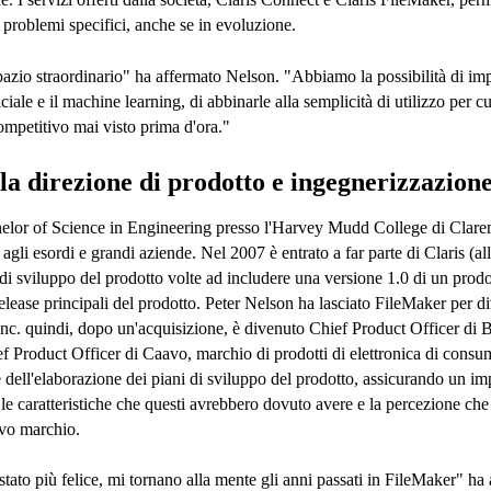
i problemi specifici, anche se in evoluzione.
pazio straordinario" ha affermato Nelson. "Abbiamo la possibilità di imp
iciale e il machine learning, di abbinarle alla semplicità di utilizzo per c
ompetitivo mai visto prima d'ora."
la direzione di prodotto e ingegnerizzazion
helor of Science in Engineering presso l'Harvey Mudd College di Clarem
up agli esordi e grandi aziende. Nel 2007 è entrato a far parte di Claris (a
e di sviluppo del prodotto volte ad includere una versione 1.0 di un pro
elease principali del prodotto. Peter Nelson ha lasciato FileMaker per d
c. quindi, dopo un'acquisizione, è divenuto Chief Product Officer di B
f Product Officer di Caavo, marchio di prodotti di elettronica di consum
 dell'elaborazione dei piani di sviluppo del prodotto, assicurando un 
 le caratteristiche che questi avrebbero dovuto avere e la percezione ch
uovo marchio.
tato più felice, mi tornano alla mente gli anni passati in FileMaker" h