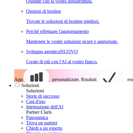
Ospitate con la vostra infrastruttura.
Opzioni di hosting
Trovate le soluzioni di hosting migliori.
Perché effettuare l'aggiornamento
Mantenete le vostre soluzioni sicure e aggiornate.
Sviluppo agentico
NUOVO
Create di più con l'AI al vostro fianco.
App
personalizzate. Risultati
rea
Soluzioni
Soluzioni
Storie di successo
Casi d'uso
Integrazione dell'AI
Partner Claris
Panoramica
Trova un partner
Chiedi a un esperto