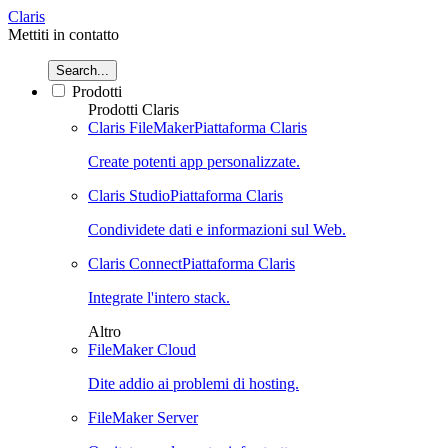
Claris
Mettiti in contatto
Search...
Prodotti
Prodotti Claris
Claris FileMaker
Piattaforma Claris
Create potenti app personalizzate.
Claris Studio
Piattaforma Claris
Condividete dati e informazioni sul Web.
Claris Connect
Piattaforma Claris
Integrate l'intero stack.
Altro
FileMaker Cloud
Dite addio ai problemi di hosting.
FileMaker Server