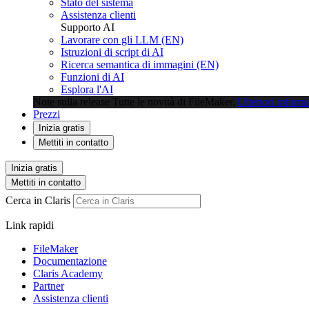
Stato del sistema
Assistenza clienti
Supporto AI
Lavorare con gli LLM (EN)
Istruzioni di script di AI
Ricerca semantica di immagini (EN)
Funzioni di AI
Esplora l'AI
Note sulla release
Tutte le novità di FileMaker.
Ulteriori inform
Prezzi
Inizia gratis
Mettiti in contatto
Inizia gratis
Mettiti in contatto
Cerca in Claris
Link rapidi
FileMaker
Documentazione
Claris Academy
Partner
Assistenza clienti