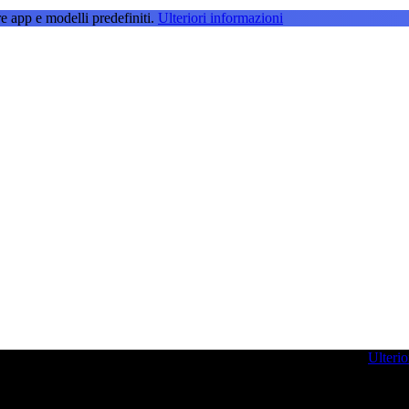
e app e modelli predefiniti.
Ulteriori informazioni
g per farvi ispirare e potenziare le vostre competenze di sviluppo.
Ulterio