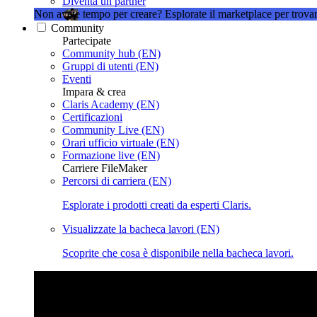
Diventa un partner
Non avete tempo per creare?
Esplorate il marketplace per trovar
Community
Partecipate
Community hub (EN)
Gruppi di utenti (EN)
Eventi
Impara & crea
Claris Academy (EN)
Certificazioni
Community Live (EN)
Orari ufficio virtuale (EN)
Formazione live (EN)
Carriere FileMaker
Percorsi di carriera (EN)
Esplorate i prodotti creati da esperti Claris.
Visualizzate la bacheca lavori (EN)
Scoprite che cosa è disponibile nella bacheca lavori.
Claris Community Live
Partecipate alle nostre dirette streamin