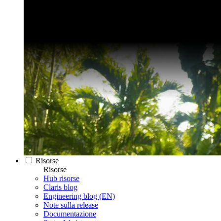
Risorse
Risorse
Hub risorse
Claris blog
Engineering blog (EN)
Note sulla release
Documentazione