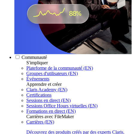
Communauté
S'impliquer
Plateforme de la communauté (EN)
Groupes d'utilisateurs (EN)
Événements
Apprendre et créer
Claris Academy (EN)
Certifications
Sessions en direct (EN)
Sessions Office Hours virtuelles (EN)
Formations en direct (EN)
Carrières avec FileMaker
Carrières (EN)
Découvrez des produits créés par des experts Claris.