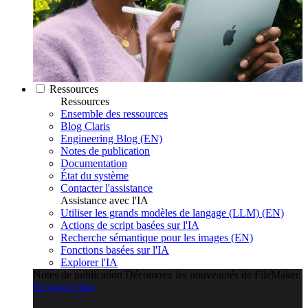
Ressources
Ressources
Ensemble des ressources
Blog Claris
Engineering Blog (EN)
Notes de publication
Documentation
État du système
Contacter l'assistance
Assistance avec l'IA
Utiliser les grands modèles de langage (LLM) (EN)
Actions de script basées sur l'IA
Recherche sémantique pour les images (EN)
Fonctions basées sur l'IA
Explorer l'IA
Notes de publication
Découvrez les nouveautés de FileMaker.
En savoir plus