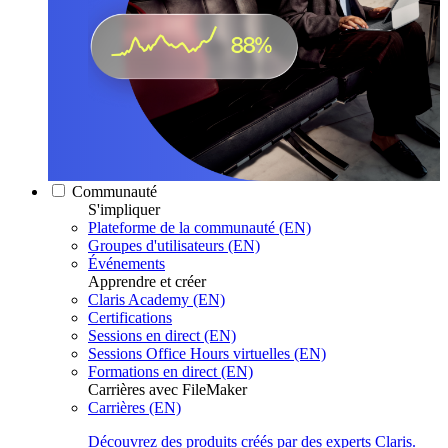
Communauté
S'impliquer
Plateforme de la communauté (EN)
Groupes d'utilisateurs (EN)
Événements
Apprendre et créer
Claris Academy (EN)
Certifications
Sessions en direct (EN)
Sessions Office Hours virtuelles (EN)
Formations en direct (EN)
Carrières avec FileMaker
Carrières (EN)
Découvrez des produits créés par des experts Claris.