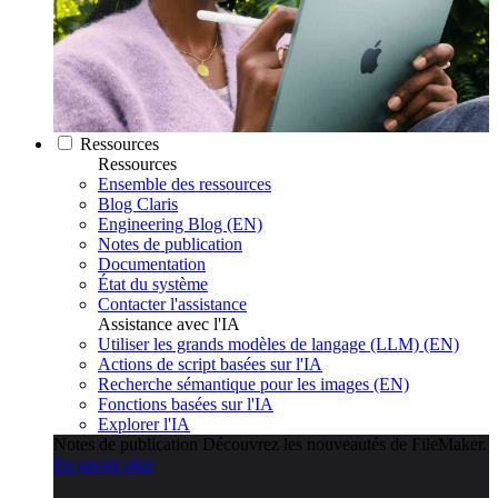
Ressources
Ressources
Ensemble des ressources
Blog Claris
Engineering Blog (EN)
Notes de publication
Documentation
État du système
Contacter l'assistance
Assistance avec l'IA
Utiliser les grands modèles de langage (LLM) (EN)
Actions de script basées sur l'IA
Recherche sémantique pour les images (EN)
Fonctions basées sur l'IA
Explorer l'IA
Notes de publication
Découvrez les nouveautés de FileMaker.
En savoir plus