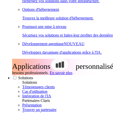
Hébergez vos solutions dans votre infrastructure.
Options d'hébergement
Trouvez la meilleure solution d'hébergement.
Pourquoi une mise à niveau
Sécurisez vos solutions et faites-leur profiter des dernière
Développement agentique
NOUVEAU
Développez davantage d'applications grâce à l'IA.
Applications
personnalisé
besoins professionnels.
En savoir plus
Solutions
Solutions
Témoignages clients
Cas d'utilisation
Intégration de l'IA
Partenaires Claris
Présentation
Trouver un partenaire