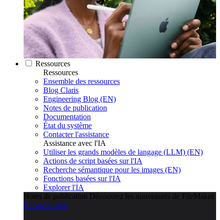
Ressources
Ressources
Ensemble des ressources
Blog Claris
Engineering Blog (EN)
Notes de publication
Documentation
État du système
Contacter l'assistance
Assistance avec l'IA
Utiliser les grands modèles de langage (LLM) (EN)
Actions de script basées sur l'IA
Recherche sémantique pour les images (EN)
Fonctions basées sur l'IA
Explorer l'IA
Notes de publication
Découvrez les nouveautés de FileMaker.
En savoir plus