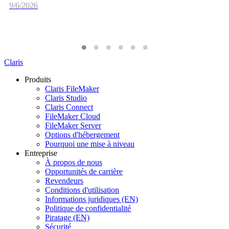
9/6/2026
Claris
Produits
Claris FileMaker
Claris Studio
Claris Connect
FileMaker Cloud
FileMaker Server
Options d'hébergement
Pourquoi une mise à niveau
Entreprise
À propos de nous
Opportunités de carrière
Revendeurs
Conditions d'utilisation
Informations juridiques (EN)
Politique de confidentialité
Piratage (EN)
Sécurité