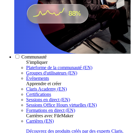
Communauté
S'impliquer
Plateforme de la communauté (EN)
Groupes d'utilisateurs (EN)
Événements
Apprendre et créer
Claris Academy (EN)
Certifications
Sessions en direct (EN)
Sessions Office Hours virtuelles (EN)
Formations en direct (EN)
Carrières avec FileMaker
Carrières (EN)
Découvrez des produits créés par des experts Claris.