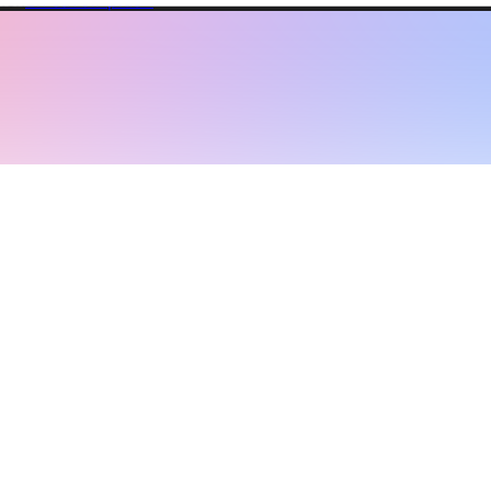
er.
En savoir plus
›