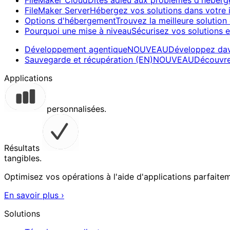
FileMaker Cloud
Dites adieu aux problèmes d'héberg
FileMaker Server
Hébergez vos solutions dans votre i
Options d'hébergement
Trouvez la meilleure solutio
Pourquoi une mise à niveau
Sécurisez vos solutions et
Développement agentique
NOUVEAU
Développez dava
Sauvegarde et récupération (EN)
NOUVEAU
Découvre
Applications
personnalisées.
Résultats
tangibles.
Optimisez vos opérations à l'aide d'applications parfaite
En savoir plus
›
Solutions