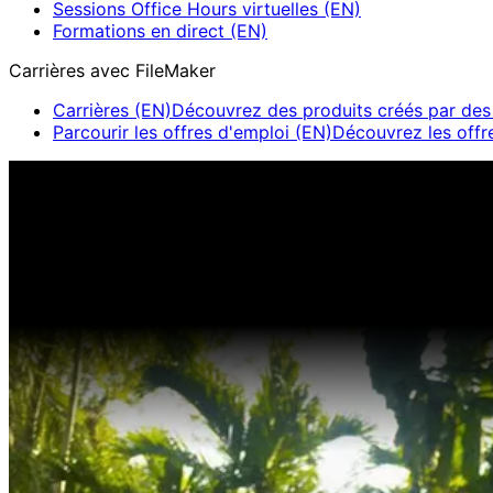
Sessions Office Hours virtuelles (EN)
Formations en direct (EN)
Carrières avec FileMaker
Carrières (EN)
Découvrez des produits créés par des 
Parcourir les offres d'emploi (EN)
Découvrez les offre
Sessions Claris en direct (EN)
Rejoignez nos sessions en d