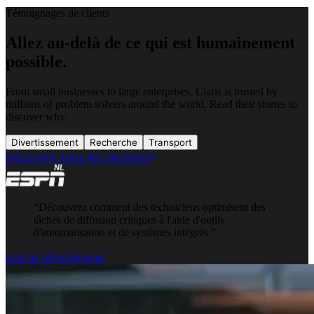
Témoignages de clients
Allez au-delà de ce qui est humainement
possible.
From small businesses to large enterprises, Claris is trusted by
millions of problem solvers around the world. Read their stories to
discover why.
Divertissement
Recherche
Transport
Découvrir tous les secteurs
“
Découvrez comment des techniciens optimisent des
tâches de diffusion critiques à l'aide d'outils
d'automatisation et de systèmes intégrés.
”
Lire le témoignage