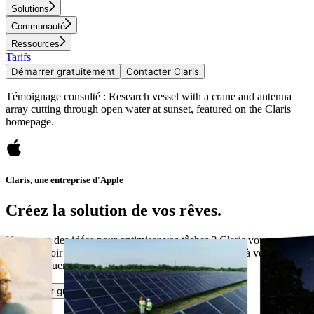
Solutions
Communauté
Ressources
Tarifs
Démarrer gratuitement
Contacter Claris
Témoignage consulté : Research vessel with a crane and antenna
array cutting through open water at sunset, featured on the Claris
homepage.
Claris, une entreprise d'Apple
Créez la solution de vos rêves.
Vous avez des idées pour optimiser vos tâches ? Claris vous permet
de concevoir des applications personnalisées adaptées à vos besoins
et qui évoluent en même temps que votre entreprise.
Démarrer gratuitement
Contacter Claris