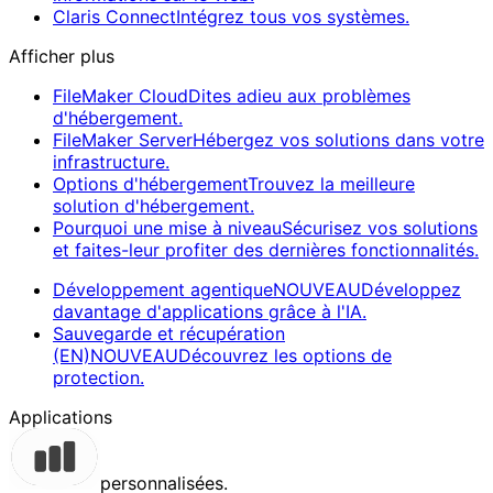
Claris Connect
Intégrez tous vos systèmes.
Afficher plus
FileMaker Cloud
Dites adieu aux problèmes
d'hébergement.
FileMaker Server
Hébergez vos solutions dans votre
infrastructure.
Options d'hébergement
Trouvez la meilleure
solution d'hébergement.
Pourquoi une mise à niveau
Sécurisez vos solutions
et faites-leur profiter des dernières fonctionnalités.
Développement agentique
NOUVEAU
Développez
davantage d'applications grâce à l'IA.
Sauvegarde et récupération
(EN)
NOUVEAU
Découvrez les options de
protection.
Applications
personnalisées.