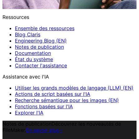
Ressources
Ensemble des ressources
Blog Claris
Engineering Blog (EN)
Notes de publication
Documentation
État du système
Contacter l'assistance
Assistance avec l'IA
Utiliser les grands modèles de langage (LLM) (EN)
Actions de script basées sur l'IA
Recherche sémantique pour les images (EN)
Fonctions basées sur l'IA
Explorer l'IA
Notes de publication
Découvrez les nouveautés de
FileMaker.
En savoir plus
›