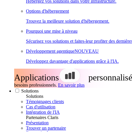
Hébergez vos solutions dans votre infrastructure.
Options d'hébergement
Trouvez la meilleure solution d'hébergement.
Pourquoi une mise à niveau
Sécurisez vos solutions et faites-leur profiter des dernière
Développement agentique
NOUVEAU
Développez davantage d'applications grâce à l'IA.
Applications
personnalisé
besoins professionnels.
En savoir plus
Solutions
Solutions
Témoignages clients
Cas d'utilisation
Intégration de l'IA
Partenaires Claris
Présentation
Trouver un partenaire